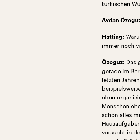
türkischen Wu
Aydan Özoguz
Warum
Hatting:
immer noch vi
Das g
Özoguz:
gerade im Ber
letzten Jahre
beispielsweis
eben organisi
Menschen eben
schon alles m
Hausaufgaben 
versucht in d