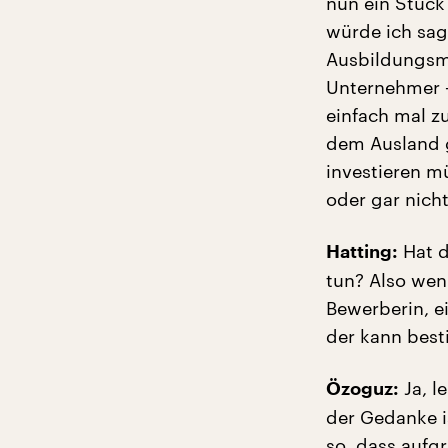
nun ein Stück
würde ich sag
Ausbildungsma
Unternehmer –
einfach mal z
dem Ausland g
investieren m
oder gar nicht
Hat d
Hatting:
tun? Also wen
Bewerberin, e
der kann best
Ja, l
Özoguz:
der Gedanke is
so, dass auf