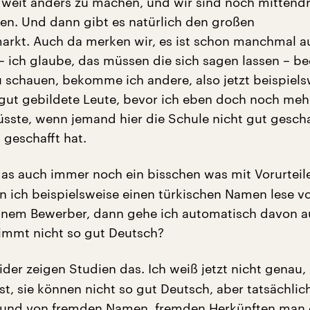
 weit anders zu machen, und wir sind noch mittendr
en. Und dann gibt es natürlich den großen
rkt. Auch da merken wir, es ist schon manchmal a
 ich glaube, das müssen die sich sagen lassen – b
u schauen, bekomme ich andere, also jetzt beispiels
ut gebildete Leute, bevor ich eben doch noch meh
üsste, wenn jemand hier die Schule nicht gut gescha
 geschafft hat.
as auch immer noch ein bisschen was mit Vorurteil
n ich beispielsweise einen türkischen Namen lese vo
inem Bewerber, dann gehe ich automatisch davon au
immt nicht so gut Deutsch?
eider zeigen Studien das. Ich weiß jetzt nicht genau,
t, sie können nicht so gut Deutsch, aber tatsächlich
grund von fremden Namen, fremden Herkünften man 