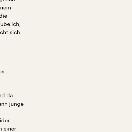
einem
die
ube ich,
cht sich
as
und da
Wenn junge
ider
n einer