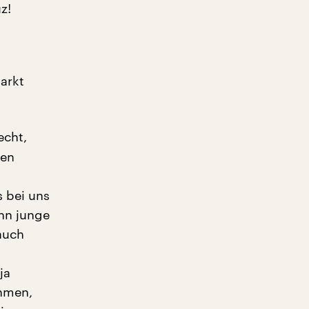
z!
arkt
echt,
den
s bei uns
enn junge
auch
ja
ahmen,