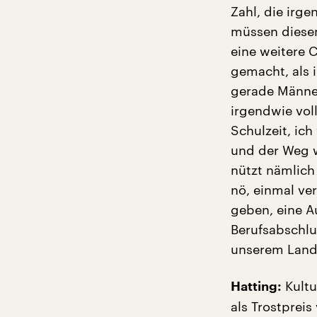
Zahl, die irge
müssen diesen
eine weitere 
gemacht, als i
gerade Männer
irgendwie vo
Schulzeit, ic
und der Weg w
nützt nämlich
nö, einmal ve
geben, eine A
Berufsabschlu
unserem Land
Kultu
Hatting:
als Trostprei