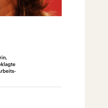
rin,
eklagte
rbeits-