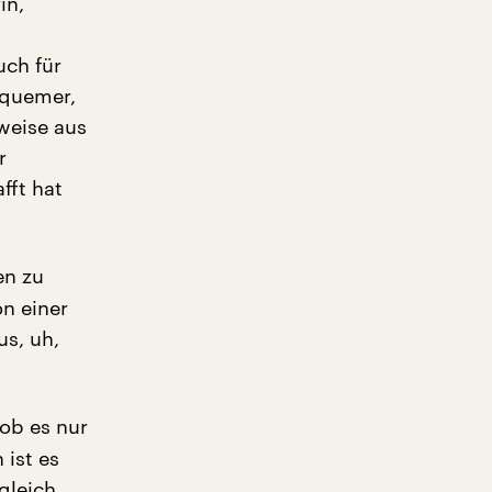
in,
uch für
equemer,
weise aus
r
fft hat
en zu
n einer
s, uh,
 ob es nur
 ist es
gleich