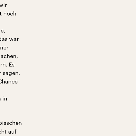
wir
t noch
ge,
das war
ner
machen,
rn. Es
r sagen,
 Chance
 in
bisschen
cht auf