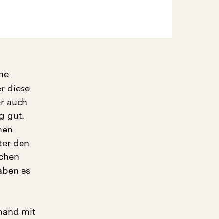
he
r diese
er auch
g gut.
hen
ter den
schen
aben es
t
emand mit