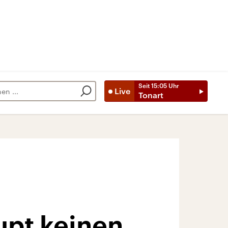
Seit
15:05
Uhr
Live
Tonart
pt keinen