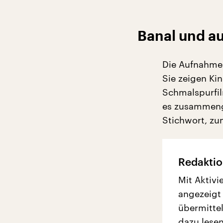
Banal und a
Die Aufnahmen
Sie zeigen Ki
Schmalspurfilm
es zusammeng
Stichwort, zum
Redaktio
Mit Aktivi
angezeigt
übermittel
dazu lesen