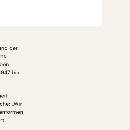
und der
chs
aben
1947 bis
eit
che: „Wir
ienformen
rt