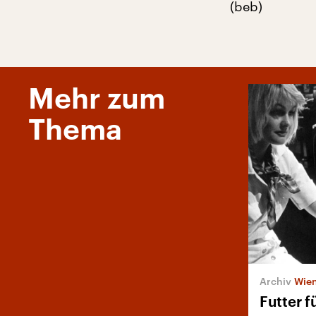
(beb)
Mehr zum
Thema
Wien
Futter f