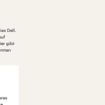
as Dell.
auf
ier gibt
mmten
eres
ie