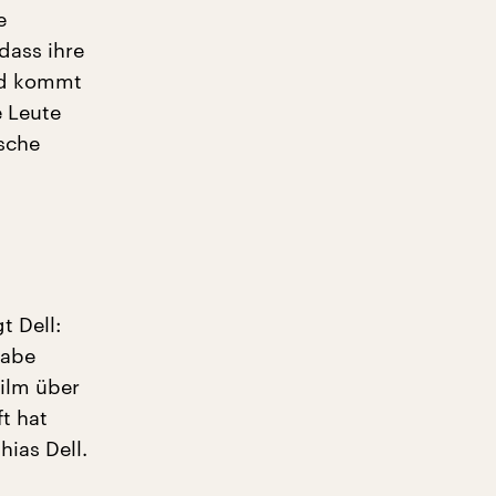
e
dass ihre
and kommt
e Leute
ische
 Dell:
habe
film über
t hat
hias Dell.