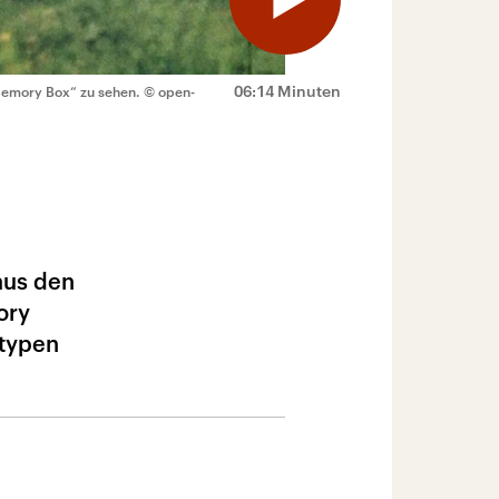
06:14 Minuten
Memory Box“ zu sehen.
© open-
aus den
ory
otypen