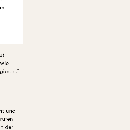
em
ut
 wie
gieren.“
nt und
erufen
In der