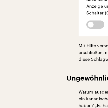
Anzeige u
Schalter (
Mit Hilfe ver
erschließen, m
diese Schlagwo
Ungewöhnlic
Warum ausger
ein kanadische
haben? „Es ha