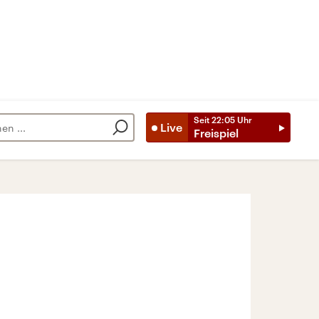
Seit
22:05
Uhr
Live
Freispiel