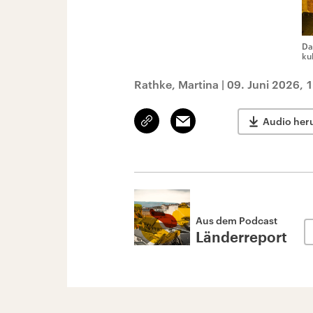
Da
ku
Rathke, Martina
|
09. Juni 2026, 
Link
Email
Audio her
kopieren/teilen
Aus dem Podcast
Länderreport