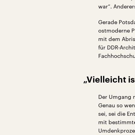
war“. Anderers
Gerade Potsda
ostmoderne Pro
mit dem Abris
für DDR-Archi
Fachhochschul
„Vielleicht 
Der Umgang mi
Genau so weni
sei, sei die E
mit bestimmte
Umdenkprozess