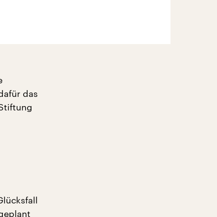
e
dafür das
Stiftung
Glücksfall
 geplant