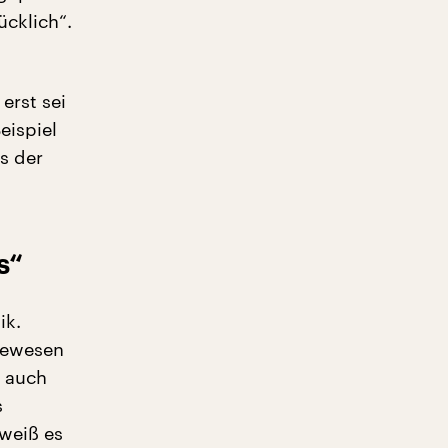
ücklich“.
erst sei
eispiel
s der
s“
ik.
gewesen
h auch
s
weiß es