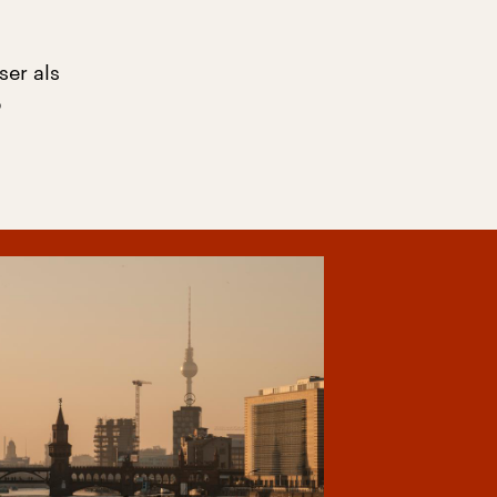
ser als
b