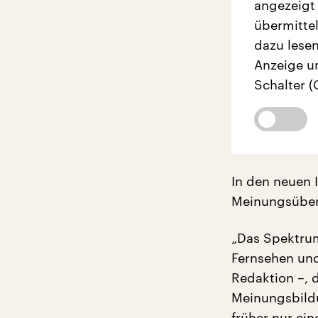
angezeigt
übermittel
dazu lesen
Anzeige u
Schalter (
In den neuen 
Meinungsüber
„Das Spektrum
Fernsehen und
Redaktion –, 
Meinungsbildu
früher nur ei