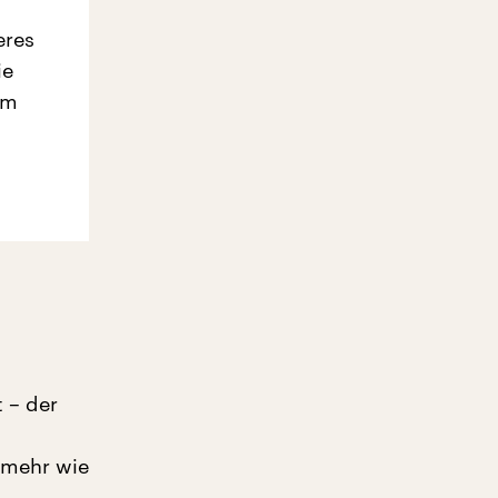
eres
ie
em
 – der
 mehr wie