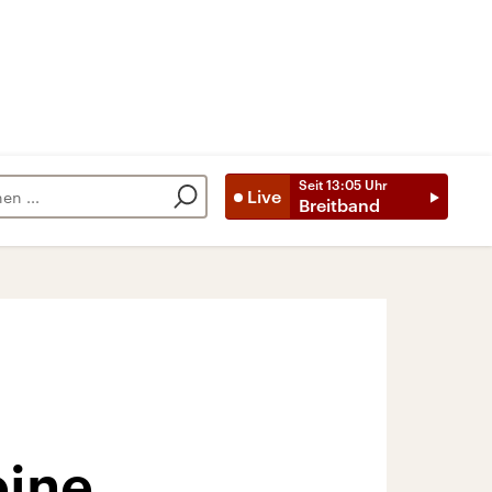
Seit
13:05
Uhr
Live
Breitband
eine