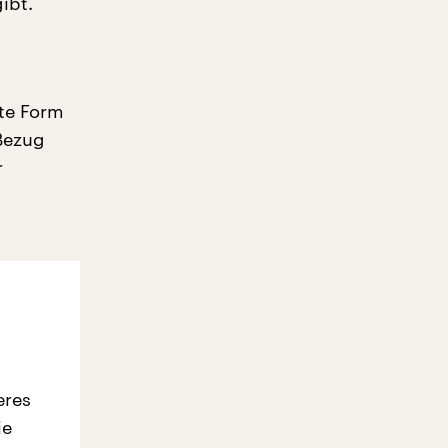
ibt.
rte Form
 Bezug
r
eres
ie