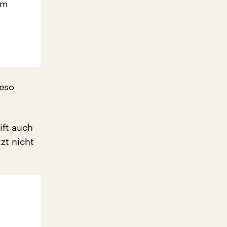
em
eso
ift auch
zt nicht