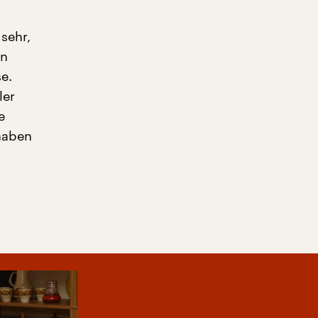
sehr,
en
e.
ler
e
haben