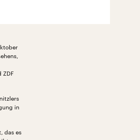
Oktober
sehens,
d ZDF
itzlers
gung in
, das es