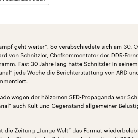
ampf geht weiter“. So verabschiedete sich am 30. 
ard von Schnitzler, Chefkommentator des DDR-Fern
amm. Fast 30 Jahre lang hatte Schnitzler in seinem
nal“ jede Woche die Berichterstattung von ARD un
mmentiert.
rade wegen der hölzernen SED-Propaganda war Schn
nal“ auch Kult und Gegenstand allgemeiner Belusti
t die Zeitung „Junge Welt“ das Format wiederbelebt