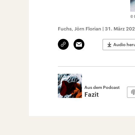
© 
Fuchs, Jörn Florian
|
31. März 202
Link
Email
Audio her
kopieren/teilen
Aus dem Podcast
Fazit