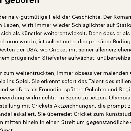
r geboren
 der naiv-gutmütige Held der Geschichte. Der Roman
n Leben, wirft immer wieder Schlaglichter auf Statio
sich als Künstler weiterentwickelt. Denn dass er als
eboren wurde, ist selbst unter den prekären Bedin
Westen der USA, wo Cricket mit seiner alleinerziehe
nem prügelnden Stiefvater aufwächst, unübersehbar
r zum weltentrückten, immer obsessiver malenden 
ins Spiel. Sie erkennt sofort das Talent des stillen
und weiß es als Freundin, spätere Geliebte und Regi
erwerdung wirkmächtig in Szene zu setzen. Olympia 
sstellung mit Crickets Aktzeichnungen, die prompt 
andal eskaliert. Sie überredet Cricket zum Kunstst
hn mitten hinein in einen Streit um gegenständliche
Kunst.