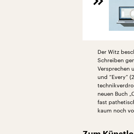
Der Witz besc
Schreiben gen
Versprechen u
und “Every” (
technikverdro
neuen Buch „C
fast pathetis
kaum noch v