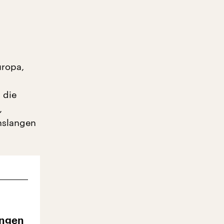
uropa,
 die
,
enslangen
ungen