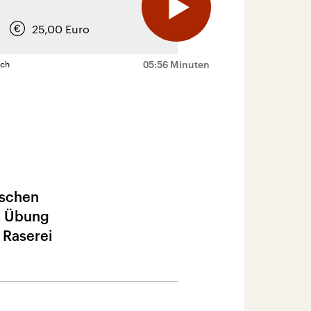
25,00
Euro
05:56 Minuten
sch
ischen
ls Übung
 Raserei