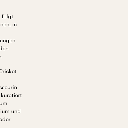
 folgt
nen, in
gungen
nden
.
Cricket
sseurin
kuratiert
zum
udium und
 oder