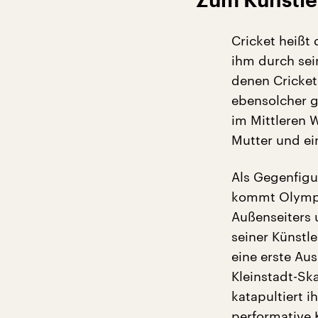
Zum Künstle
Cricket heißt
ihm durch sei
denen Cricket 
ebensolcher g
im Mittleren 
Mutter und ei
Als Gegenfigu
kommt Olympia 
Außenseiters 
seiner Künstl
eine erste Au
Kleinstadt-Sk
katapultiert i
performative 