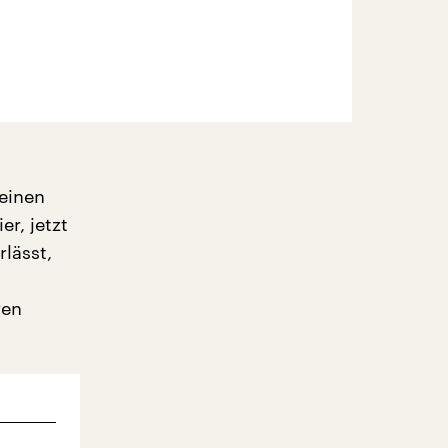
 einen
er, jetzt
lässt,
ren