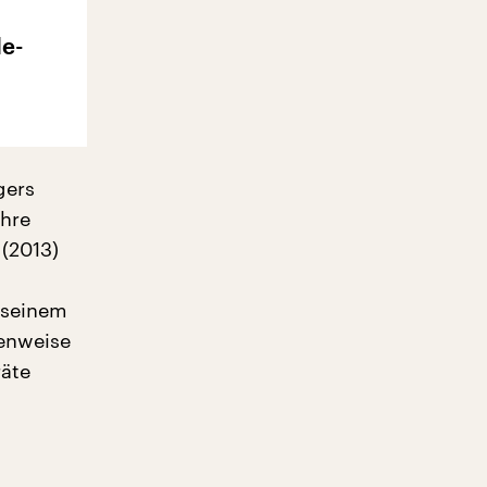
le-
gers
ihre
(2013)
 seinem
lenweise
räte