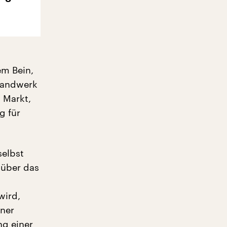
em Bein,
Handwerk
 Markt,
g für
selbst
 über das
wird,
iner
ng einer