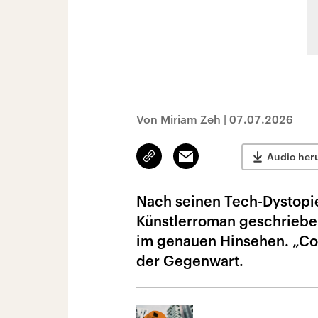
Von Miriam Zeh
|
07.07.2026
Link
Email
Audio her
kopieren/teilen
Nach seinen Tech-Dystopi
Künstlerroman geschrieben
im genauen Hinsehen. „Con
der Gegenwart.