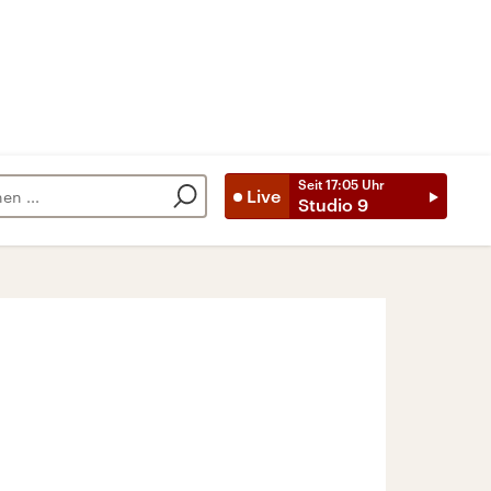
Seit
17:05
Uhr
Live
Studio 9