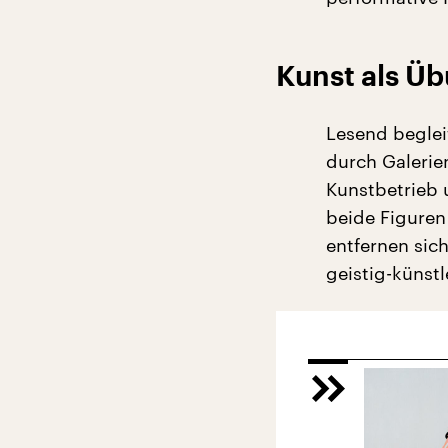
Kunst als Ü
Lesend beglei
durch Galerie
Kunstbetrieb u
beide Figuren 
entfernen sic
geistig-künstl