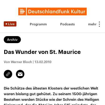
Live
Programm
Podcasts
Archiv
Das Wunder von St. Maurice
Von Werner Bloch
|
13.02.2010
Email
Link
kopieren/teilen
Die Schätze des ältesten Klosters der westlichen Welt
waren bislang gut gehütet. Zu seinem 1500-jährigen
Bestehen werden Stücke wie der Schrein des Heiligen
Sigismund, der die Abtei im Jahre 515 gründete, der