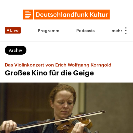
Live
Programm
Podcasts
Archiv
Das Violinkonzert von Erich Wolfgang Korngold
Großes Kino für die Geige