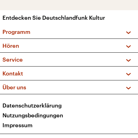
Entdecken Sie Deutschlandfunk Kultur
Programm
Vorschau und Rückschau
Hören
Sendungen und Podcasts
Livestream
Service
Musikliste
Frequenzen (UKW + DAB+)
FAQ
Kontakt
Kakadu – Das Kinderprogramm
Apps
Archiv
Hörerservice
Über uns
Newsletter
Social Media
Deutschlandradio
RSS
Datenschutzerklärung
Presse
Veranstaltungen
Nutzungsbedingungen
Karriere
Impressum
Transparenz