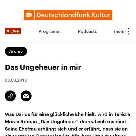
Live
Programm
Podcasts
Archiv
Das Ungeheuer in mir
03.09.2013
Email
Link
kopieren/teilen
Was Darius für eine glückliche Ehe hielt, wird in Terézia
Moras Roman „Das Ungeheuer“ dramatisch revidiert.
Seine Ehefrau erhängt sich und er erfährt, dass sie an
einer starken Depression litt. Mit ihrer Urne macht er