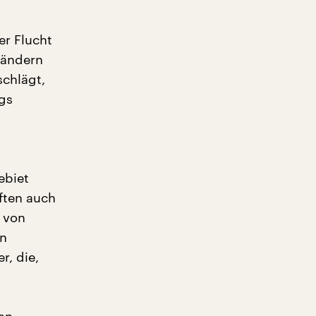
er Flucht
ländern
schlägt,
igs
ebiet
ften auch
 von
en
r, die,