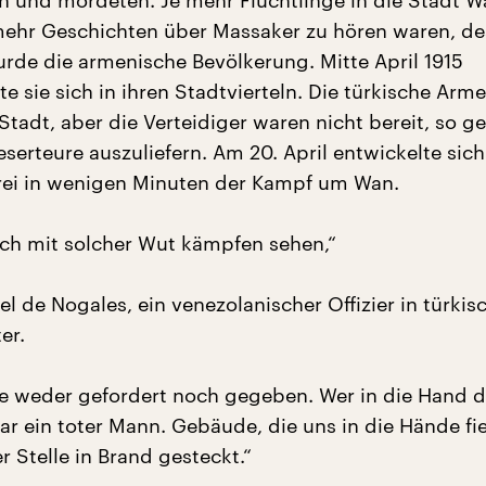
n und mordeten. Je mehr Flüchtlinge in die Stadt W
mehr Geschichten über Massaker zu hören waren, de
urde die armenische Bevölkerung. Mitte April 1915
te sie sich in ihren Stadtvierteln. Die türkische Arm
Stadt, aber die Verteidiger waren nicht bereit, so g
serteure auszuliefern. Am 20. April entwickelte sich
rei in wenigen Minuten der Kampf um Wan.
ich mit solcher Wut kämpfen sehen,“
el de Nogales, ein venezolanischer Offizier in türkis
er.
 weder gefordert noch gegeben. Wer in die Hand 
war ein toter Mann. Gebäude, die uns in die Hände fie
 Stelle in Brand gesteckt.“