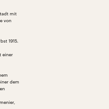
tadt mit
ie von
bst 1915.
t einer
inem
einer dem
ten
rmenier,