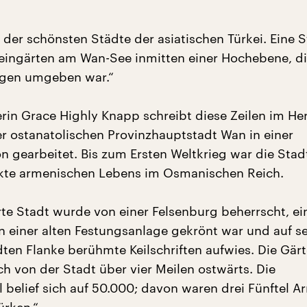
 der schönsten Städte der asiatischen Türkei. Eine S
ingärten am Wan-See inmitten einer Hochebene, d
rgen umgeben war.“
rin Grace Highly Knapp schreibt diese Zeilen im Her
der ostanatolischen Provinzhauptstadt Wan in einer
n gearbeitet. Bis zum Ersten Weltkrieg war die Stad
nkte armenischen Lebens im Osmanischen Reich.
e Stadt wurde von einer Felsenburg beherrscht, e
on einer alten Festungsanlage gekrönt war und auf s
en Flanke berühmte Keilschriften aufwies. Die Gär
ch von der Stadt über vier Meilen ostwärts. Die
 belief sich auf 50.000; davon waren drei Fünftel A