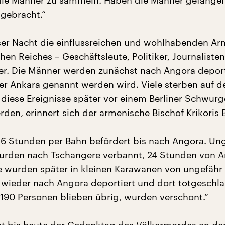
die Männer zu sammeln. Haben die Männer gefangen
 gebracht.“
dieser Nacht die einflussreichen und wohlhabenden Ar
n Reiches – Geschäftsleute, Politiker, Journalisten,
er. Die Männer werden zunächst nach Angora deporti
ter Ankara genannt werden wird. Viele sterben auf 
 diese Ereignisse später vor einem Berliner Schwurg
den, erinnert sich der armenische Bischof Krikoris 
6 Stunden per Bahn befördert bis nach Angora. Un
urden nach Tschangere verbannt, 24 Stunden von 
se wurden später in kleinen Karawanen von ungefähr 2
 wieder nach Angora deportiert und dort totgeschl
 190 Personen blieben übrig, wurden verschont.“