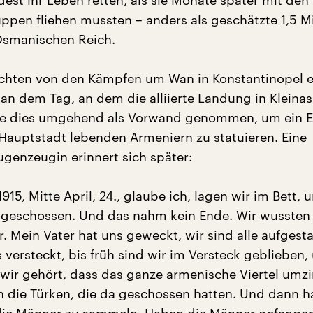
est ihr Leben retten, als sie Monate später mit den
uppen fliehen mussten – anders als geschätzte 1,5 Mi
Osmanischen Reich.
ichten von den Kämpfen um Wan in Konstantinopel e
an dem Tag, an dem die alliierte Landung in Kleinas
e dies umgehend als Vorwand genommen, um ein 
 Hauptstadt lebenden Armeniern zu statuieren. Eine
genzeugin erinnert sich später:
1915, Mitte April, 24., glaube ich, lagen wir im Bett, 
geschossen. Und das nahm kein Ende. Wir wussten 
r. Mein Vater hat uns geweckt, wir sind alle aufgest
 versteckt, bis früh sind wir im Versteck geblieben,
wir gehört, dass das ganze armenische Viertel umzi
 die Türken, die da geschossen hatten. Und dann h