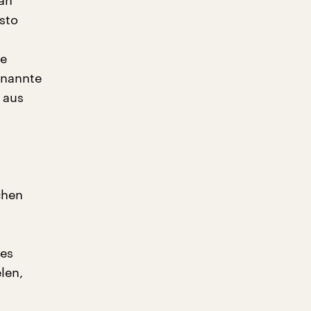
an
sto
ee
enannte
 aus
chen
des
len,