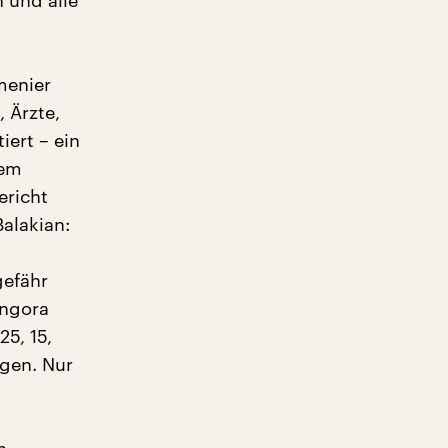
 und alle
menier
 Ärzte,
ert – ein
dem
ericht
Balakian:
gefähr
Angora
5, 15,
agen. Nur