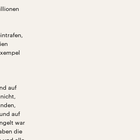
llionen
intrafen,
ien
Exempel
und auf
nicht,
anden,
 und auf
ngelt war
aben die