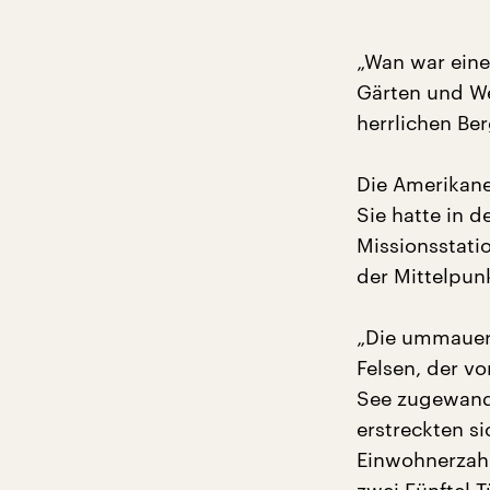
„Wan war eine
Gärten und We
herrlichen Be
Die Amerikane
Sie hatte in 
Missionsstatio
der Mittelpu
„Die ummauert
Felsen, der v
See zugewandt
erstreckten si
Einwohnerzahl