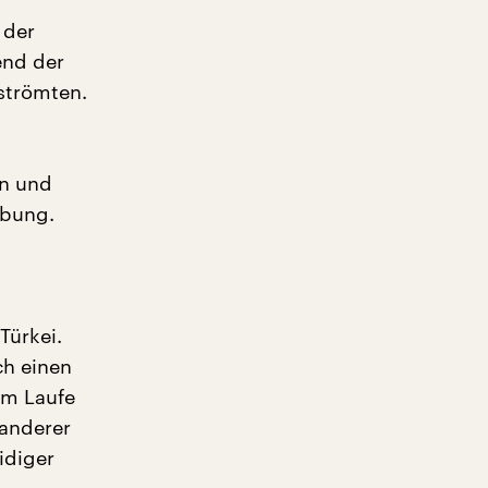
 der
end der
strömten.
en und
ebung.
Türkei.
ch einen
im Laufe
 anderer
idiger