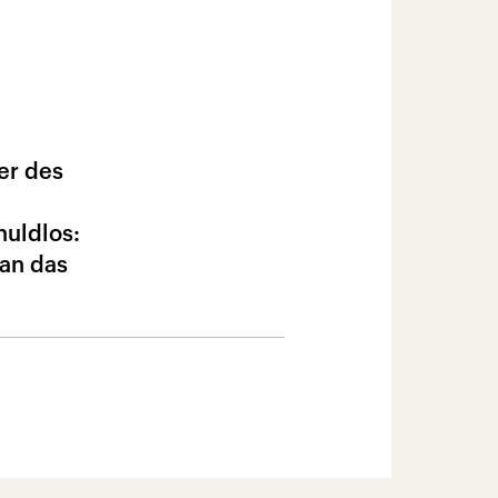
er des
uldlos:
ran das