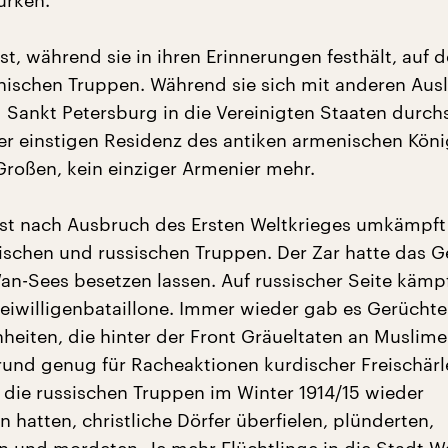
ürken.“
t, während sie in ihren Erinnerungen festhält, auf d
ischen Truppen. Während sie sich mit anderen Aus
d Sankt Petersburg in die Vereinigten Staaten durch
der einstigen Residenz des antiken armenischen Kön
Großen, kein einziger Armenier mehr.
ist nach Ausbruch des Ersten Weltkrieges umkämpft
ischen und russischen Truppen. Der Zar hatte das G
Wan-Sees besetzen lassen. Auf russischer Seite kämp
eiwilligenbataillone. Immer wieder gab es Gerüchte
nheiten, die hinter der Front Gräueltaten an Muslim
und genug für Racheaktionen kurdischer Freischärle
die russischen Truppen im Winter 1914/15 wieder
hatten, christliche Dörfer überfielen, plünderten,