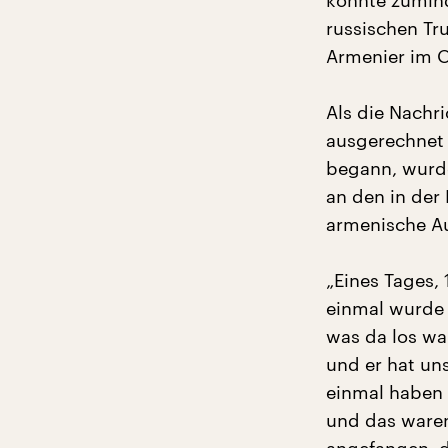
konnte zumind
russischen Tr
Armenier im 
Als die Nachr
ausgerechnet 
begann, wurd
an den in der
armenische Au
„Eines Tages, 
einmal wurde 
was da los wa
und er hat uns
einmal haben 
und das waren