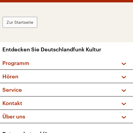
Zur Startseite
Entdecken Sie Deutschlandfunk Kultur
Programm
Vorschau und Rückschau
Hören
Sendungen und Podcasts
Livestream
Service
Musikliste
Frequenzen (UKW + DAB+)
FAQ
Kontakt
Kakadu – Das Kinderprogramm
Apps
Archiv
Hörerservice
Über uns
Newsletter
Social Media
Deutschlandradio
RSS