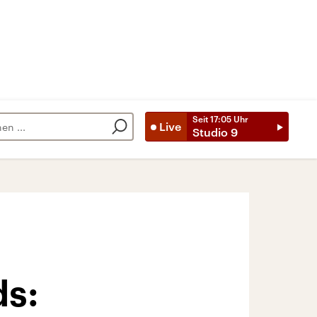
Seit
17:05
Uhr
Live
Studio 9
ds: