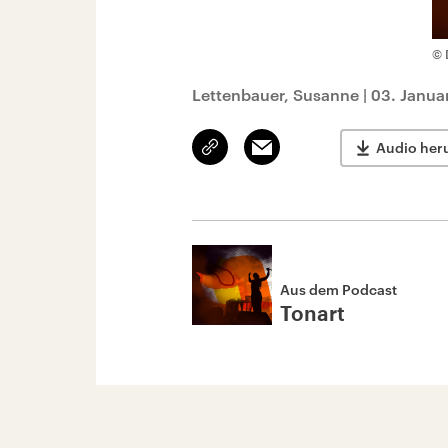
© 
Lettenbauer, Susanne
|
03. Janua
Link
Email
Audio her
kopieren/teilen
Aus dem Podcast
Tonart