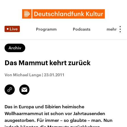
Live
Programm
Podcasts
Archiv
Das Mammut kehrt zurück
Von Michael Lange
|
23.01.2011
Email
Link
kopieren/teilen
Das in Europa und Sibirien heimische
Wollhaarmammut ist schon vor Jahrtausenden
ausgestorben. Für immer – so glaubte – man. Nun
jedoch könnten die Mammuts zurückkehren.