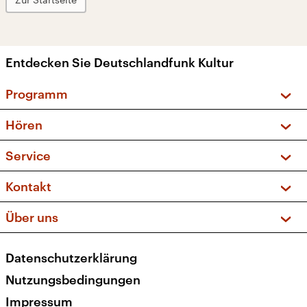
Entdecken Sie Deutschlandfunk Kultur
Programm
Vorschau und Rückschau
Hören
Sendungen und Podcasts
Livestream
Service
Musikliste
Frequenzen (UKW + DAB+)
FAQ
Kontakt
Kakadu – Das Kinderprogramm
Apps
Archiv
Hörerservice
Über uns
Newsletter
Social Media
Deutschlandradio
RSS
Datenschutzerklärung
Presse
Veranstaltungen
Nutzungsbedingungen
Karriere
Impressum