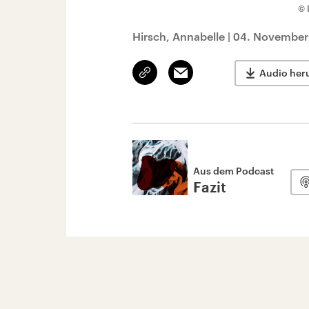
© 
Hirsch, Annabelle
|
04. November
Link
Email
Audio her
kopieren/teilen
Aus dem Podcast
Fazit