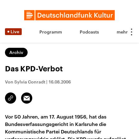
Live
Programm
Podcasts
Archiv
Das KPD-Verbot
Von Sylvia Conradt
|
16.08.2006
Email
Link
kopieren/teilen
Vor 50 Jahren, am 17. August 1956, hat das
Bundesverfassungsgericht in Karlsruhe die
Kommunistische Partei Deutschlands für
verfassungswidrig erklärt. Die KPD wurde aufgelöst,