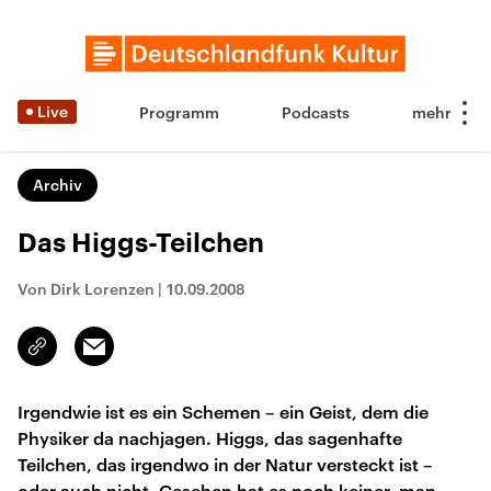
Live
Programm
Podcasts
Archiv
Das Higgs-Teilchen
Von Dirk Lorenzen
|
10.09.2008
Email
Link
kopieren/teilen
Irgendwie ist es ein Schemen – ein Geist, dem die
Physiker da nachjagen. Higgs, das sagenhafte
Teilchen, das irgendwo in der Natur versteckt ist –
oder auch nicht. Gesehen hat es noch keiner, man