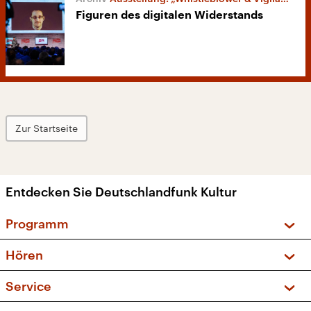
Figuren des digitalen Widerstands
Zur Startseite
Entdecken Sie Deutschlandfunk Kultur
Programm
Vorschau und Rückschau
Hören
Sendungen und Podcasts
Livestream
Service
Musikliste
Frequenzen (UKW + DAB+)