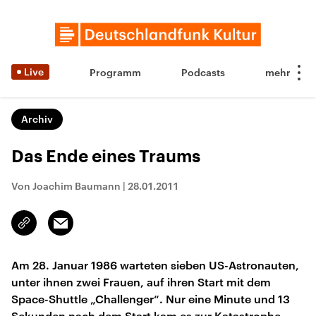
Live
Programm
Podcasts
Archiv
Das Ende eines Traums
Von Joachim Baumann
|
28.01.2011
Email
Link
kopieren/teilen
Am 28. Januar 1986 warteten sieben US-Astronauten,
unter ihnen zwei Frauen, auf ihren Start mit dem
Space-Shuttle „Challenger“. Nur eine Minute und 13
Sekunden nach dem Start kam es zur Katastrophe.