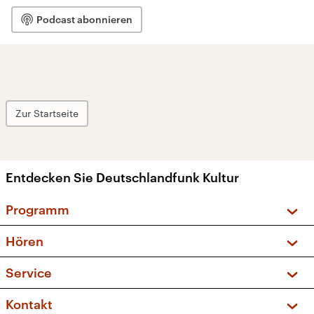
Podcast abonnieren
Zur Startseite
Entdecken Sie Deutschlandfunk Kultur
Programm
Vorschau und Rückschau
Hören
Sendungen und Podcasts
Livestream
Service
Musikliste
Frequenzen (UKW + DAB+)
FAQ
Kontakt
Kakadu – Das Kinderprogramm