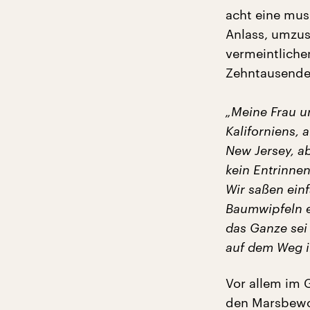
acht eine mus
Anlass, umzusc
vermeintliche
Zehntausende a
„Meine Frau u
Kaliforniens, 
New Jersey, ab
kein Entrinne
Wir saßen ein
Baumwipfeln e
das Ganze sei 
auf dem Weg i
Vor allem im 
den Marsbewoh