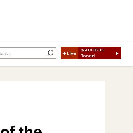
Seit
01:05
Uhr
Live
Tonart
of the