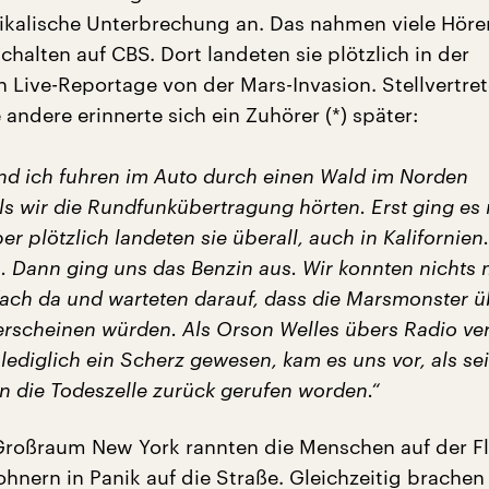
ikalische Unterbrechung an. Das nahmen viele Hör
halten auf CBS. Dort landeten sie plötzlich in der
n Live-Reportage von der Mars-Invasion. Stellvertret
ndere erinnerte sich ein Zuhörer (*) später:
nd ich fuhren im Auto durch einen Wald im Norden
als wir die Rundfunkübertragung hörten. Erst ging es
er plötzlich landeten sie überall, auch in Kalifornien
n. Dann ging uns das Benzin aus. Wir konnten nichts 
fach da und warteten darauf, dass die Marsmonster 
rscheinen würden. Als Orson Welles übers Radio ve
lediglich ein Scherz gewesen, kam es uns vor, als se
n die Todeszelle zurück gerufen worden.“
Großraum New York rannten die Menschen auf der Fl
nern in Panik auf die Straße. Gleichzeitig brachen 