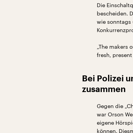
Die Einschalt
bescheiden. D
wie sonntags 
Konkurrenzpr
„The makers o
fresh, presen
Bei Polizei 
zusammen
Gegen die „Ch
war Orson Wel
eigene Hörspi
können. Diesm