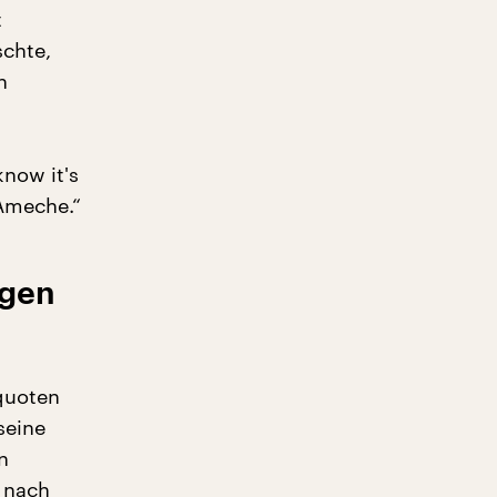
t
chte,
n
now it's
 Ameche.“
ngen
quoten
seine
n
 nach