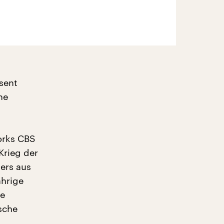
sent
he
orks CBS
Krieg der
ers aus
ährige
ie
sche