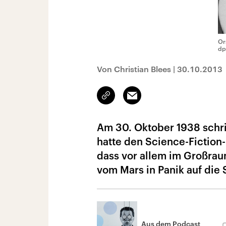
Or
dp
Von Christian Blees
|
30.10.2013
Link
Email
kopieren/teilen
Am 30. Oktober 1938 schr
hatte den Science-Fiction-K
dass vor allem im Großrau
vom Mars in Panik auf die 
Aus dem Podcast