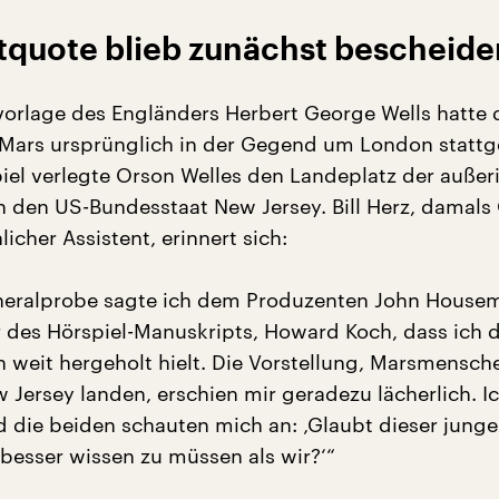
ltquote blieb zunächst bescheide
orlage des Engländers Herbert George Wells hatte 
Mars ursprünglich in der Gegend um London stattg
piel verlegte Orson Welles den Landeplatz der außer
n den US-Bundesstaat New Jersey. Bill Herz, damals
licher Assistent, erinnert sich:
neralprobe sagte ich dem Produzenten John House
 des Hörspiel-Manuskripts, Howard Koch, dass ich 
n weit hergeholt hielt. Die Vorstellung, Marsmensch
 Jersey landen, erschien mir geradezu lächerlich. I
d die beiden schauten mich an: ‚Glaubt dieser jung
s besser wissen zu müssen als wir?‘“