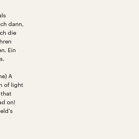
als
och dann,
ich die
ihren
n. Ein
s.
he) A
 of light
 that
ad on!
eld's