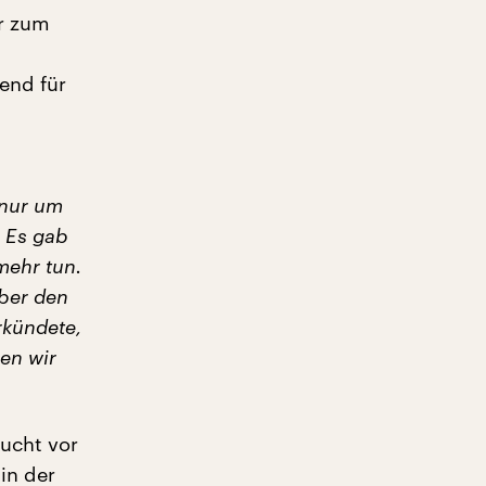
er zum
end für
 nur um
. Es gab
mehr tun.
über den
rkündete,
ien wir
ucht vor
in der