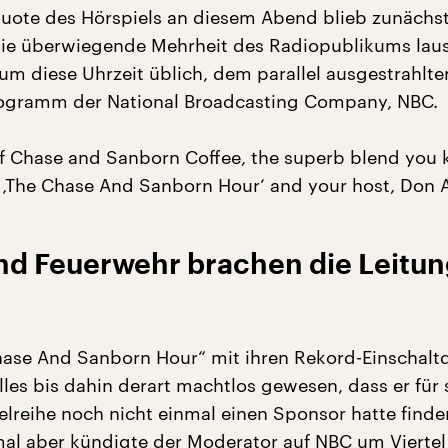
quote des Hörspiels an diesem Abend blieb zunächs
ie überwiegende Mehrheit des Radiopublikums laus
um diese Uhrzeit üblich, dem parallel ausgestrahlte
ogramm der National Broadcasting Company, NBC.
f Chase and Sanborn Coffee, the superb blend you k
t ‚The Chase And Sanborn Hour‘ and your host, Don
und Feuerwehr brachen die Leitu
ase And Sanborn Hour“ mit ihren Rekord-Einschalt
les bis dahin derart machtlos gewesen, dass er für 
elreihe noch nicht einmal einen Sponsor hatte finde
al aber kündigte der Moderator auf NBC um Viertel