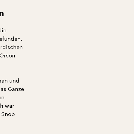
n
die
efunden.
irdischen
 Orson
man und
das Ganze
en
ch war
e Snob