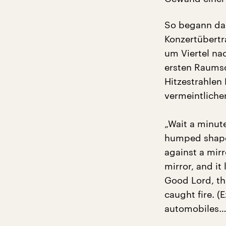
So begann das
Konzertübertr
um Viertel nac
ersten Raumsc
Hitzestrahlen
vermeintliche
„Wait a minut
humped shape i
against a mirr
mirror, and it
Good Lord, the
caught fire. 
automobiles…i