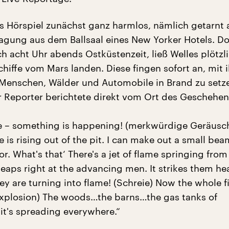
 Hörspiel zunächst ganz harmlos, nämlich getarnt 
agung aus dem Ballsaal eines New Yorker Hotels. D
h acht Uhr abends Ostküstenzeit, ließ Welles plötzl
hiffe vom Mars landen. Diese fingen sofort an, mit 
 Menschen, Wälder und Automobile in Brand zu setze
r Reporter berichtete direkt vom Ort des Geschehen
e – something is happening! (merkwürdige Geräusc
s rising out of the pit. I can make out a small beam
or. What's that‘ There's a jet of flame springing from
 leaps right at the advancing men. It strikes them he
y are turning into flame! (Schreie) Now the whole fi
(Explosion) The woods…the barns…the gas tanks of
t's spreading everywhere.“