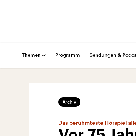
Themen
Programm
Sendungen & Podca
Archiv
Das berühmteste Hörspiel all
Vor 75 Jah