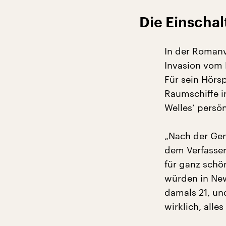
Die Einscha
In der Romanv
Invasion vom 
Für sein Hörs
Raumschiffe i
Welles‘ persön
„Nach der Ge
dem Verfasser
für ganz schö
würden in New
damals 21, un
wirklich, alle