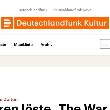
Deutschlandfunk
Deutschlandfunk Nova
sts
Musikliste
Archiv
er Zeiten
ren löste „The War 