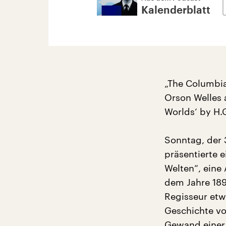
Kalenderblatt
„The Columbia
Orson Welles 
Worlds‘ by H.G
Sonntag, der 
präsentierte 
Welten“, eine
dem Jahre 189
Regisseur etw
Geschichte vo
Gewand einer 