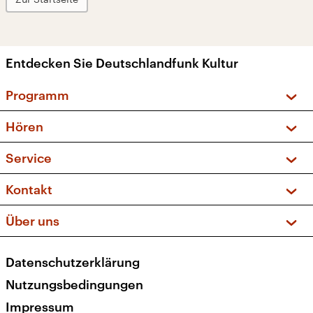
Entdecken Sie Deutschlandfunk Kultur
Programm
Vorschau und Rückschau
Hören
Sendungen und Podcasts
Livestream
Service
Musikliste
Frequenzen (UKW + DAB+)
FAQ
Kontakt
Kakadu – Das Kinderprogramm
Apps
Archiv
Hörerservice
Über uns
Newsletter
Social Media
Deutschlandradio
RSS
Datenschutzerklärung
Presse
Veranstaltungen
Nutzungsbedingungen
Karriere
Impressum