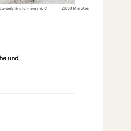
29:50 Minuten
tenteils ländlich geprägt.
©
che und