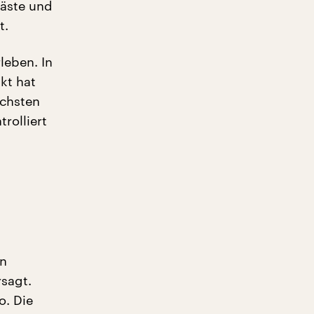
läste und
t.
leben. In
kt hat
ächsten
rolliert
en
rsagt.
o. Die