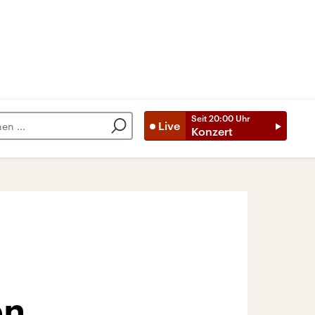
Seit
20:00
Uhr
Live
Konzert
en