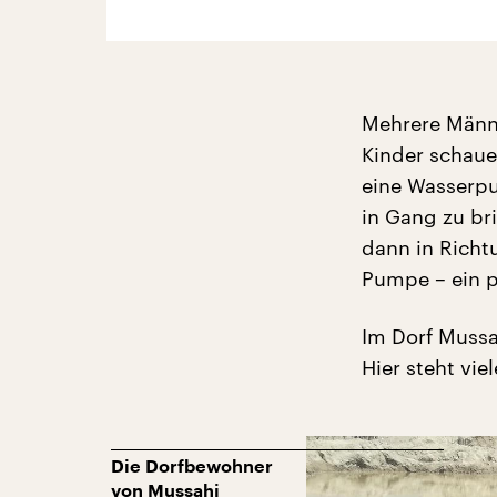
Mehrere Männe
Kinder schaue
eine Wasserpu
in Gang zu bri
dann in Richtu
Pumpe – ein p
Im Dorf Mussa
Hier steht vie
Die Dorfbewohner
von Mussahi