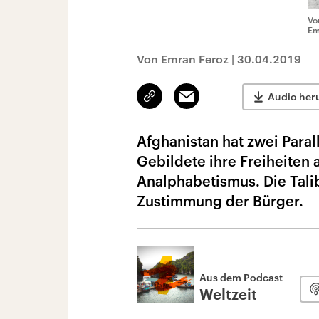
Vo
Em
Von Emran Feroz
|
30.04.2019
Link
Email
Audio her
kopieren/teilen
Afghanistan hat zwei Paral
Gebildete ihre Freiheiten 
Analphabetismus. Die Talib
Zustimmung der Bürger.
Aus dem Podcast
Weltzeit