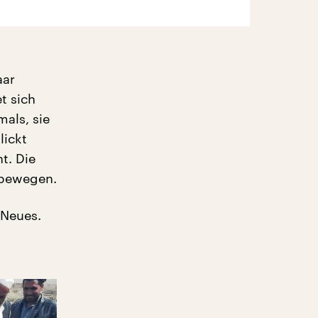
aar
t sich
als, sie
lickt
t. Die
 bewegen.
 Neues.