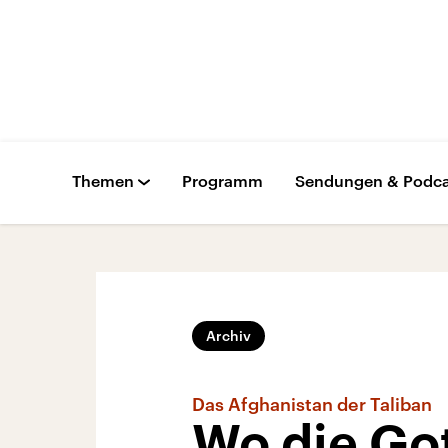
Themen
Programm
Sendungen & Podca
Archiv
Das Afghanistan der Taliban
Wo die Got