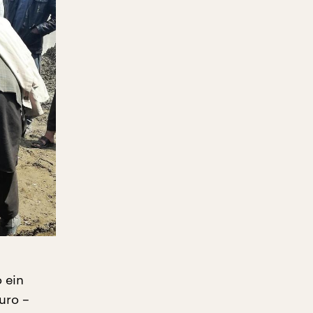
 ein
uro –