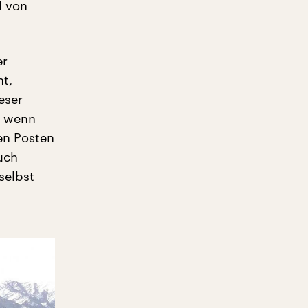
l von
er
ht,
eser
a wenn
en Posten
uch
selbst