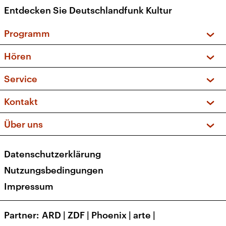
Entdecken Sie Deutschlandfunk Kultur
Programm
Vorschau und Rückschau
Hören
Sendungen und Podcasts
Livestream
Service
Musikliste
Frequenzen (UKW + DAB+)
FAQ
Kontakt
Kakadu – Das Kinderprogramm
Apps
Archiv
Hörerservice
Über uns
Newsletter
Social Media
Deutschlandradio
RSS
Datenschutzerklärung
Presse
Veranstaltungen
Nutzungsbedingungen
Karriere
Impressum
Transparenz
Korrekturen und Richtigstellungen
Partner
ARD
|
ZDF
|
Phoenix
|
arte
|
Barrierefreiheit