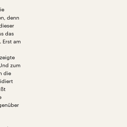
ie
en, denn
dieser
ss das
. Erst am
 zeigte
. Und zum
h die
idiert
ißt
e
egenüber