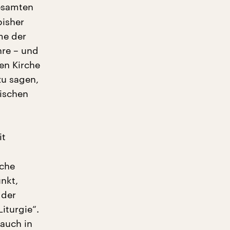
gesamten
bisher
me der
hre – und
en Kirche
zu sagen,
lischen
it
sche
unkt,
 der
iturgie“.
 auch in