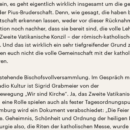
in, es geht eigentlich wirklich insgesamt um die 
der Pius-Bruderschaft. Denn, wie gesagt, die haben 
eitschaft erkennen lassen, weder vor dieser Rücknah
on noch nachher, dass sie bereit sind, die volle Le
 Zweite Vatikanische Konzil – der römisch-katholisch
 Und das ist wirklich ein sehr tiefgreifender Grund 
nen euch nicht die volle Gemeinschaft mit der katho
en.
stehende Bischofsvollversammlung. Im Gespräch m
dio Kultur ist Sigrid Grabmeier von der
ewegung „Wir sind Kirche“. Ja, das Zweite Vatikani
d eine Rolle spielen auch als fester Tagesordnungsp
mburg wird ein Dokument verabschiedet: „Die Feier
e. Geheimnis, Schönheit und Ordnung der heiligen L
urgie also, die Riten der katholischen Messe, wurde