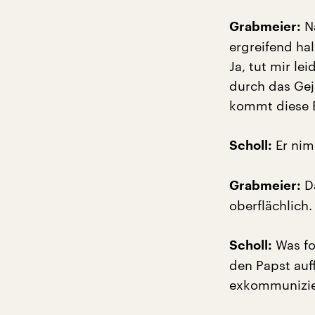
Na
Grabmeier:
ergreifend ha
Ja, tut mir le
durch das Gej
kommt diese En
Er nim
Scholl:
Da
Grabmeier:
oberflächlich.
Was fo
Scholl:
den Papst auf
exkommunizier