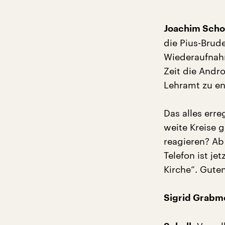
Joachim Schol
die Pius-Brude
Wiederaufnahm
Zeit die Andr
Lehramt zu ent
Das alles erre
weite Kreise 
reagieren? A
Telefon ist j
Kirche“. Gute
Sigrid Grabm