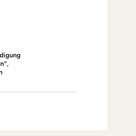
ldigung
n“,
m