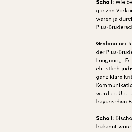
Wie be
Scholl:
ganzen Vorkom
waren ja durc
Pius-Brudersc
Ja
Grabmeier:
der Pius-Brud
Leugnung. Es 
christlich-jüd
ganz klare Kr
Kommunikation
worden. Und de
bayerischen Bi
Bischo
Scholl:
bekannt wurde