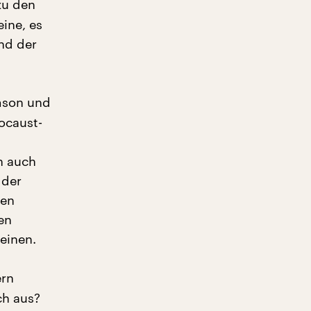
zu den
ine, es
nd der
mson und
ocaust-
ch auch
 der
hen
en
meinen.
ern
ch aus?