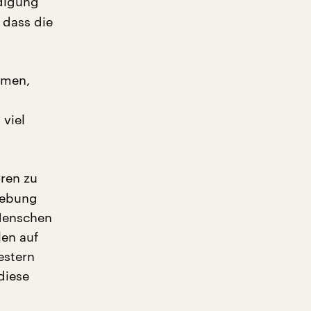
ndigung
 dass die
mmen,
 viel
ren zu
fhebung
 Menschen
len auf
estern
diese