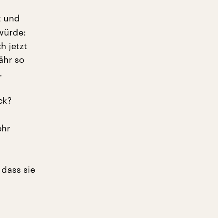
t und
würde:
h jetzt
ähr so
.
ck?
ehr
 dass sie