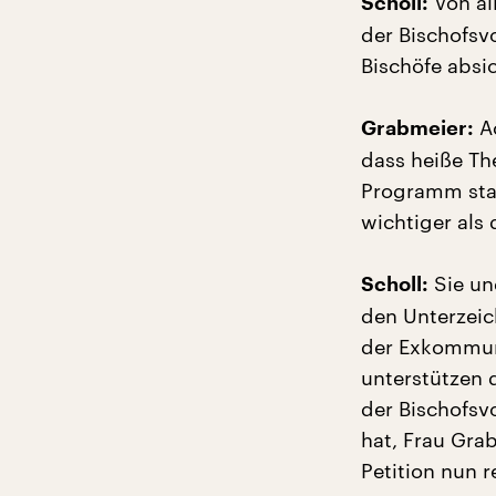
Von all
Scholl:
der Bischofsv
Bischöfe absi
Ac
Grabmeier:
dass heiße Th
Programm stan
wichtiger als 
Sie un
Scholl:
den Unterzeic
der Exkommuni
unterstützen d
der Bischofsv
hat, Frau Gra
Petition nun 