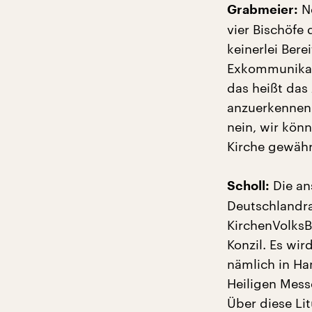
Ne
Grabmeier:
vier Bischöfe 
keinerlei Ber
Exkommunikati
das heißt das
anzuerkennen.
nein, wir kön
Kirche gewähr
Die an
Scholl:
Deutschlandra
KirchenVolksB
Konzil. Es wir
nämlich in Ha
Heiligen Mess
Über diese Lit