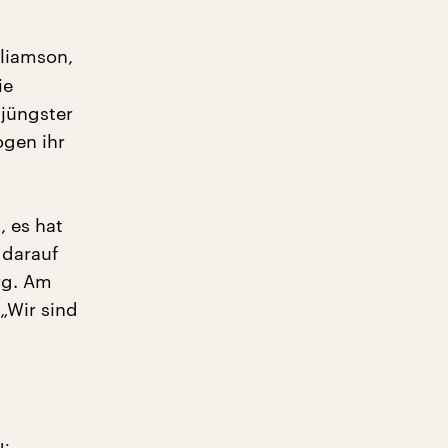
lliamson,
ie
 jüngster
ogen ihr
, es hat
 darauf
rg. Am
„Wir sind