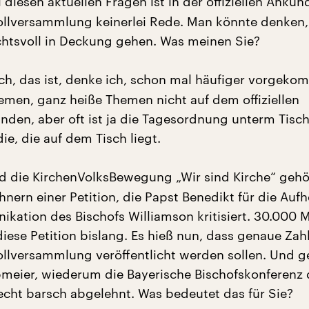
 diesen aktuellen Fragen ist in der offiziellen Ankü
ollversammlung keinerlei Rede. Man könnte denken,
chtsvoll in Deckung gehen. Was meinen Sie?
h, das ist, denke ich, schon mal häufiger vorgeko
emen, ganz heiße Themen nicht auf dem offiziellen
den, aber oft ist ja die Tagesordnung unterm Tisch
die, die auf dem Tisch liegt.
d die KirchenVolksBewegung „Wir sind Kirche“ gehö
hnern einer Petition, die Papst Benedikt für die Au
kation des Bischofs Williamson kritisiert. 30.000
iese Petition bislang. Es hieß nun, dass genaue Zah
ollversammlung veröffentlicht werden sollen. Und g
bmeier, wiederum die Bayerische Bischofskonferenz 
recht barsch abgelehnt. Was bedeutet das für Sie?