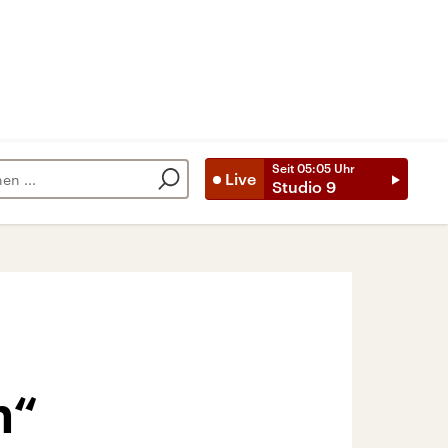
Seit
05:05
Uhr
Live
Studio 9
n“