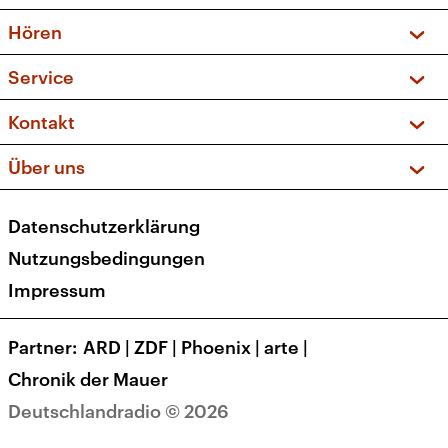
Vorschau und Rückschau
Hören
Sendungen und Podcasts
Livestream
Service
Musikliste
Frequenzen (UKW + DAB+)
FAQ
Kontakt
Kakadu – Das Kinderprogramm
Apps
Archiv
Hörerservice
Über uns
Newsletter
Social Media
Deutschlandradio
RSS
Datenschutzerklärung
Presse
Veranstaltungen
Nutzungsbedingungen
Karriere
Impressum
Transparenz
Korrekturen und Richtigstellungen
Partner
ARD
|
ZDF
|
Phoenix
|
arte
|
Barrierefreiheit
Chronik der Mauer
Deutschlandradio © 2026