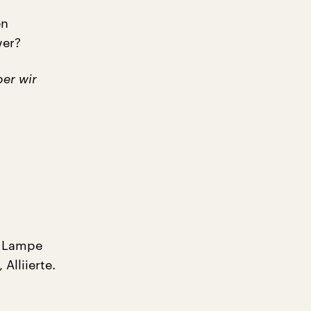
en
wer?
ber wir
e Lampe
Alliierte.