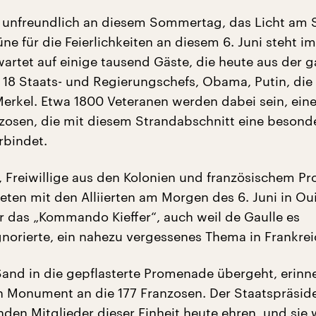
t unfreundlich an diesem Sommertag, das Licht am S
üne für die Feierlichkeiten an diesem 6. Juni steht i
wartet auf einige tausend Gäste, die heute aus der 
: 18 Staats- und Regierungschefs, Obama, Putin, die
erkel. Etwa 1800 Veteranen werden dabei sein, ein
zosen, die mit diesem Strandabschnitt eine besond
rbindet.
, Freiwillige aus den Kolonien und französischem Pr
deten mit den Alliierten am Morgen des 6. Juni in Ou
r das „Kommando Kieffer“, auch weil de Gaulle es
norierte, ein nahezu vergessenes Thema in Frankrei
Sand in die gepflasterte Promenade übergeht, erinn
n Monument an die 177 Franzosen. Der Staatspräsid
nden Mitglieder dieser Einheit heute ehren, und sie