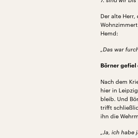
7. sind wir bi
Der alte Herr,
Wohnzimmertis
Hemd:
„Das war furc
Börner gefiel 
Nach dem Krie
hier in Leipzi
bleib. Und Bör
trifft schließ
ihn die Wehrm
„Ja, ich habe 