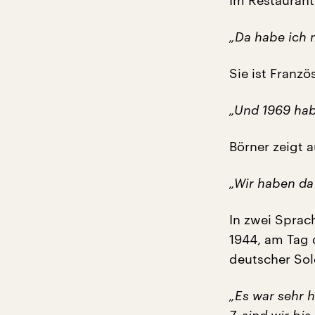
Im Restaurant
„Da habe ich m
Sie ist Französ
„Und 1969 habe
Börner zeigt a
„Wir haben da
In zwei Sprac
1944, am Tag d
deutscher Sol
„Es war sehr h