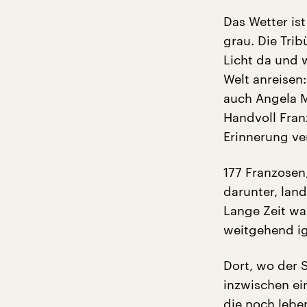
Das Wetter is
grau. Die Trib
Licht da und 
Welt anreisen
auch Angela M
Handvoll Fran
Erinnerung ve
177 Franzosen
darunter, lan
Lange Zeit wa
weitgehend ig
Dort, wo der 
inzwischen ei
die noch lebe