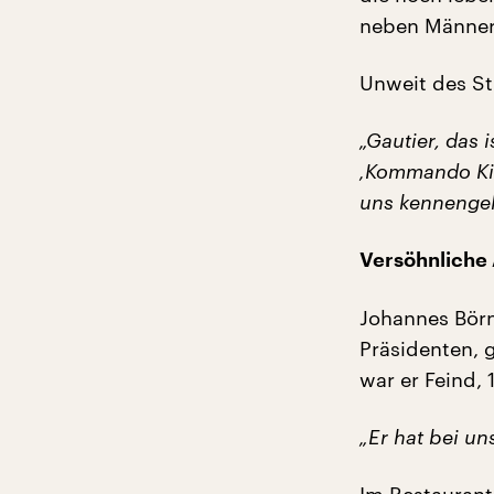
neben Männern
Unweit des St
„Gautier, das i
‚Kommando Kie
uns kennengel
Versöhnliche
Johannes Börn
Präsidenten, 
war er Feind,
„Er hat bei u