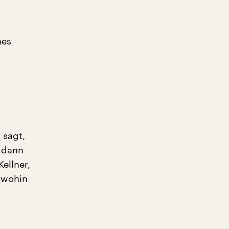
nes
 sagt,
, dann
Kellner,
, wohin