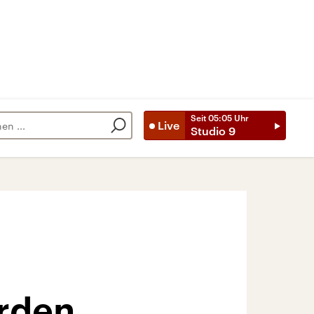
Seit
05:05
Uhr
Live
Studio 9
rden