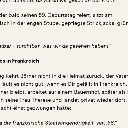
s nach Saint Lô, da waren wir gleich an der Front.“
 der bald seinen 89. Geburtstag feiert, sitzt am
ch in der engen Stube, gepflegte Strickjacke, grü
htbar – furchtbar, was wir da gesehen haben!“
es in Frankreich
g kehrt Börner nicht in die Heimat zurück, der Vater
g läuft es nicht gut, wenn es Dir gefällt in Frankreich
ner bleibt, arbeitet auf einem Bauernhof, später als 
lich seine Frau Therèse und landet privat wieder dort
acht einst gezwungen hatte:
ja die französische Staatsangehörigkeit, seit ‚56.“