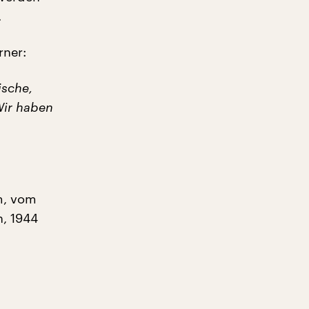
.
rner:
ische,
Wir haben
m, vom
n, 1944