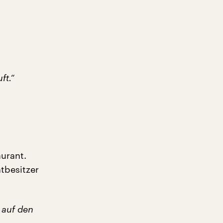
ft.“
urant.
ntbesitzer
 auf den