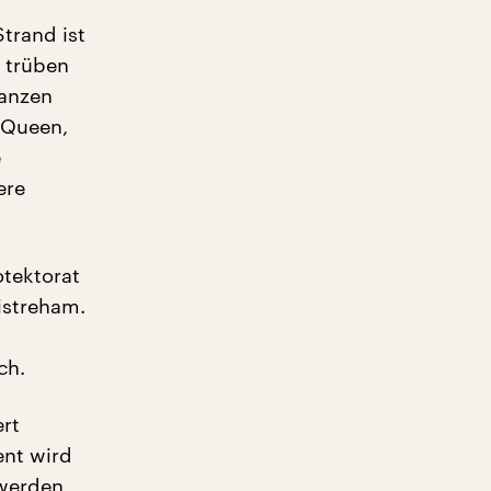
trand ist
m trüben
ganzen
 Queen,
e
ere
otektorat
istreham.
ch.
ert
ent wird
 werden