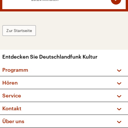
Zur Startseite
Entdecken Sie Deutschlandfunk Kultur
Programm
Vorschau und Rückschau
Hören
Sendungen und Podcasts
Livestream
Service
Musikliste
Frequenzen (UKW + DAB+)
FAQ
Kontakt
Kakadu – Das Kinderprogramm
Apps
Archiv
Hörerservice
Über uns
Newsletter