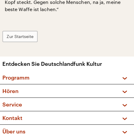
Kopf steckt. Gegen solche Menschen, na ja, meine
beste Waffe ist lachen.“
Zur Startseite
Entdecken Sie Deutschlandfunk Kultur
Programm
Vorschau und Rückschau
Hören
Sendungen und Podcasts
Livestream
Service
Musikliste
Frequenzen (UKW + DAB+)
FAQ
Kontakt
Kakadu – Das Kinderprogramm
Apps
Archiv
Hörerservice
Über uns