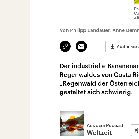
Eh
Co
al
Von Philipp Landauer, Anne Demme
Link
Email
Audio her
kopieren/teilen
Der industrielle Bananena
Regenwaldes von Costa Rica
„Regenwald der Österreich
gestaltet sich schwierig.
Aus dem Podcast
Weltzeit