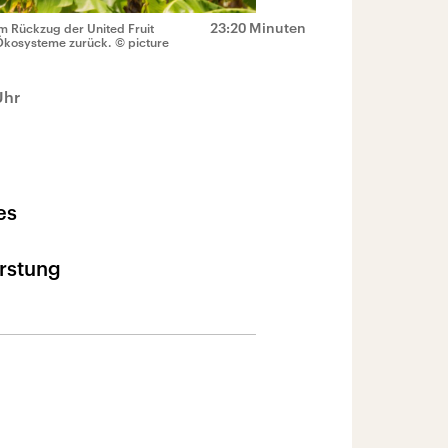
23:20 Minuten
m Rückzug der United Fruit
 Ökosysteme zurück.
© picture
Uhr
es
rstung