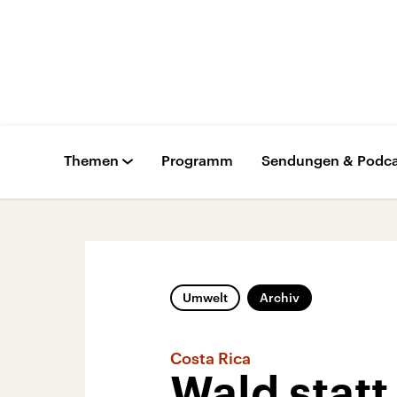
Themen
Programm
Sendungen & Podca
Umwelt
Archiv
Costa Rica
Wald stat