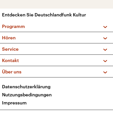
Entdecken Sie Deutschlandfunk Kultur
Programm
Vorschau und Rückschau
Hören
Sendungen und Podcasts
Livestream
Service
Musikliste
Frequenzen (UKW + DAB+)
FAQ
Kontakt
Kakadu – Das Kinderprogramm
Apps
Archiv
Hörerservice
Über uns
Newsletter
Social Media
Deutschlandradio
RSS
Datenschutzerklärung
Presse
Veranstaltungen
Nutzungsbedingungen
Karriere
Impressum
Transparenz