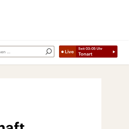
Seit
03:05
Uhr
Live
Tonart
haft