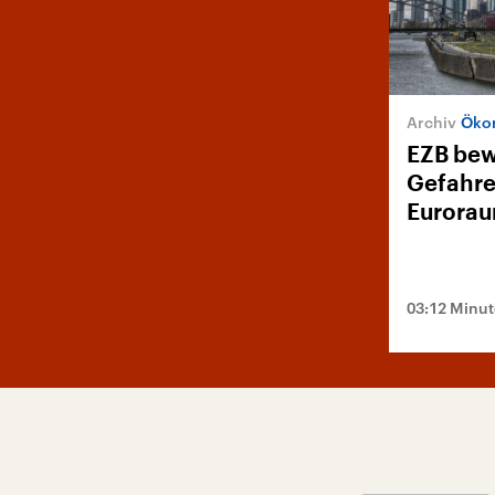
Öko
EZB bew
Gefahre
Eurorau
03:12 Minu