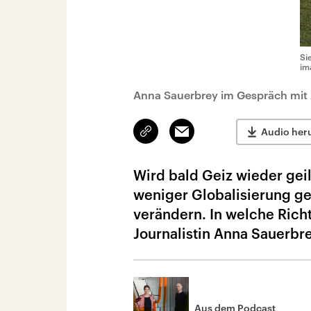
Si
im
Anna Sauerbrey im Gespräch mit
Link
Email
Audio her
kopieren/teilen
Wird bald Geiz wieder gei
weniger Globalisierung ge
verändern. In welche Rich
Journalistin Anna Sauerbr
Aus dem Podcast