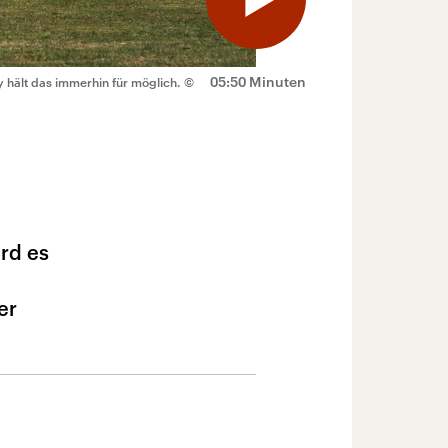
05:50 Minuten
y hält das immerhin für möglich.
©
rd es
er