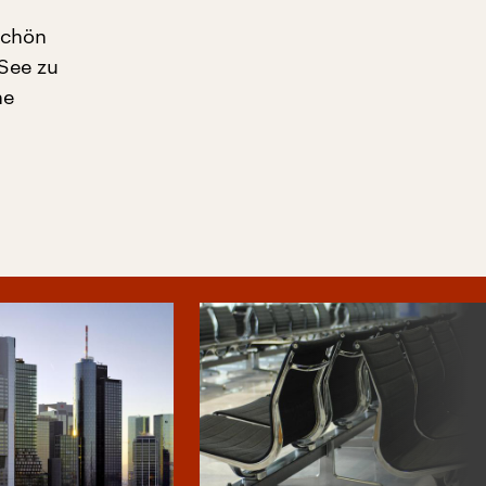
schön
 See zu
he