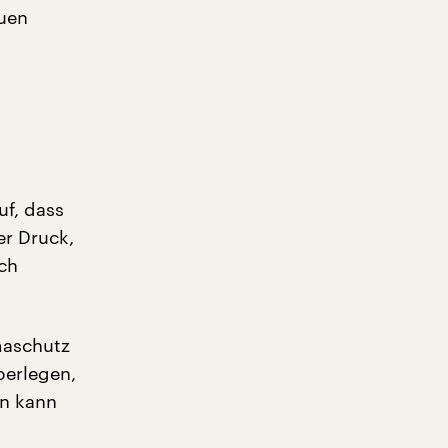
euen
uf, dass
er Druck,
Ich
imaschutz
berlegen,
an kann