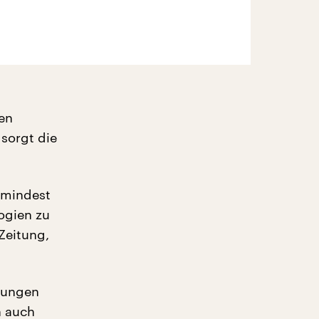
en
 sorgt die
Zumindest
ogien zu
Zeitung,
chungen
h auch