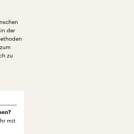
enschen
in der
 Methoden
 zum
ch zu
men?
Uhr mit