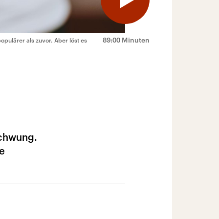
89:00 Minuten
ulärer als zuvor. Aber löst es
chwung.
re