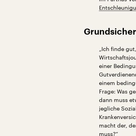
Entschleunig
Grundsicher
„Ich finde gu
Wirtschaftsjo
einer Bedingun
Gutverdienend
einem beding
Frage: Was ge
dann muss etw
jegliche Sozi
Krankenversic
macht der, der
muss?“