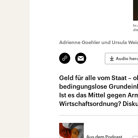
In
di
Adrienne Goehler und Ursula Weid
Link
Email
Audio her
kopieren/teilen
Geld für alle vom Staat –
bedingungslose Grundein
Ist es das Mittel gegen Ar
Wirtschaftsordnung? Disku
Aus dem Podcast