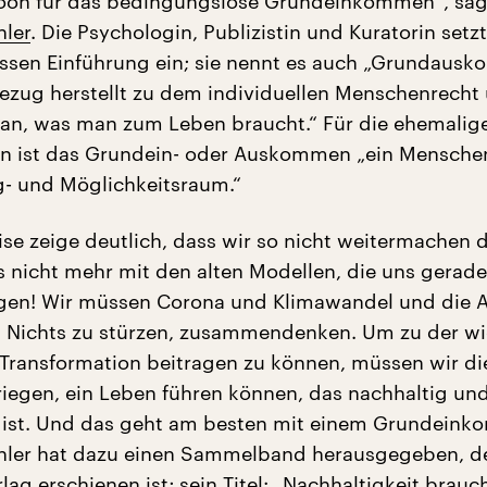
Noon für das bedingungslose Grundeinkommen“, sag
ler
. Die Psychologin, Publizistin und Kuratorin setzt
ssen Einführung ein; sie nennt es auch „Grundaus
Bezug herstellt zu dem individuellen Menschenrech
n, was man zum Leben braucht.“ Für die ehemalige
in ist das Grundein- oder Auskommen „ein Mensche
g- und Möglichkeitsraum.“
ise zeige deutlich, dass wir so nicht weitermachen d
‘s nicht mehr mit den alten Modellen, die uns gerad
gen! Wir müssen Corona und Klimawandel und die A
 Nichts zu stürzen, zusammendenken. Um zu der wi
Transformation beitragen zu können, müssen wir di
riegen, ein Leben führen können, das nachhaltig un
 ist. Und das geht am besten mit einem Grundeink
hler hat dazu einen Sammelband herausgegeben, d
lag erschienen ist; sein Titel:
„Nachhaltigkeit brauc