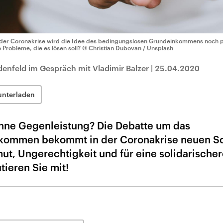
 der Coronakrise wird die Idee des bedingungslosen Grundeinkommens noch pop
e Probleme, die es lösen soll?
© Christian Dubovan / Unsplash
enfeld im Gespräch mit Vladimir Balzer
|
25.04.2020
unterladen
 ohne Gegenleistung? Die Debatte um das
kommen bekommt in der Coronakrise neuen S
mut, Ungerechtigkeit und für eine solidarische
tieren Sie mit!