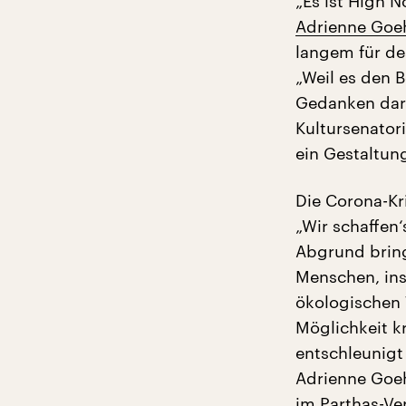
„Es ist High 
Adrienne Goeh
langem für de
„Weil es den 
Gedanken dara
Kultursenator
ein Gestaltun
Die Corona-Kr
„Wir schaffen
Abgrund brin
Menschen, ins
ökologischen 
Möglichkeit k
entschleunigt
Adrienne Goe
im Parthas-Ver