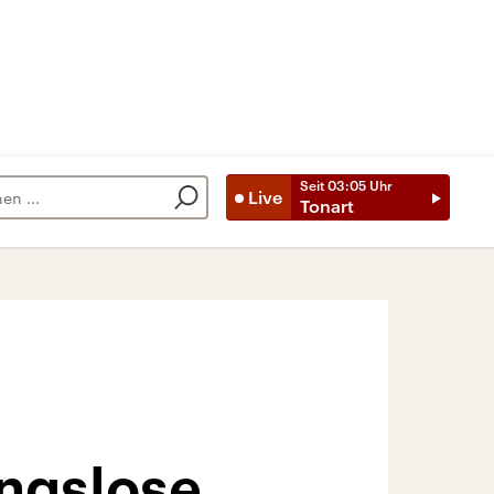
Seit
03:05
Uhr
Live
Tonart
ngslose