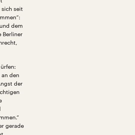
t
 sich seit
kommen“:
t und dem
 Berliner
nrecht,
ürfen:
e an den
ngst der
chtigen
e
d
ommen.“
er gerade
ht