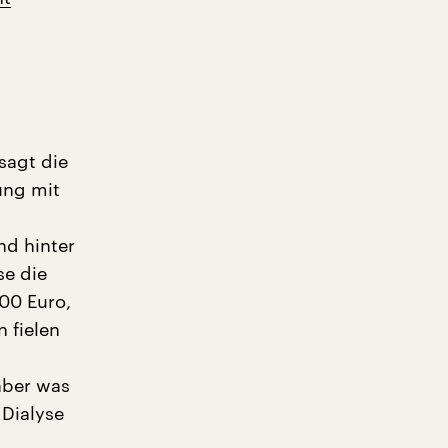
sagt die
ung mit
nd hinter
e die
00 Euro,
 fielen
aber was
 Dialyse