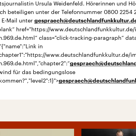
tsjournalistin Ursula Weidenfeld. Hörerinnen und Hö
ch beteiligen unter der Telefonnummer 0800 2254 
 E-Mail unter
gespraech@deutschlandfunkkultur.d
blank“ href="https://www.deutschlandfunkkultur.de/
.969.de.html“ class="click-tracking-paragraph“ dat
"{"name":"Link in
"chapter1":"https://www.deutschlandfunkkultur.de/i
.969.de.html","chapter2":“
gespraech@deutschland
wind für das bedingungslose
ommen?","level2":1}">
gespraech@deutschlandfunk