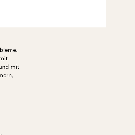
obleme.
mit
 und mit
hmern,