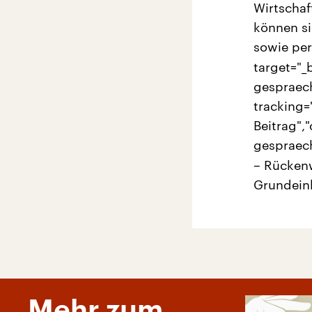
Wirtschaf
können si
sowie per
target="_
gespraech
tracking=
Beitrag",
gespraech
– Rücken
Grundeink
Mehr zum