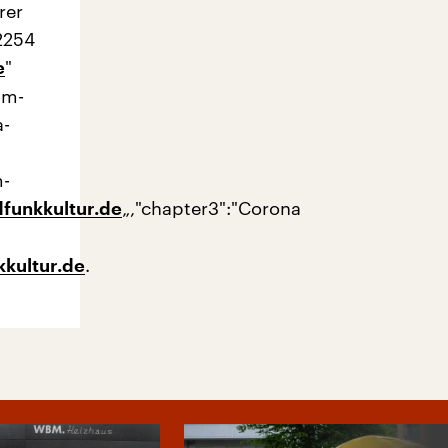
rer
2254
"
e
im-
a-
m-
„,"chapter3":"Corona
funkkultur.de
.
kultur.de