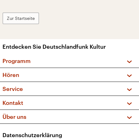
Zur Startseite
Entdecken Sie Deutschlandfunk Kultur
Programm
Vorschau und Rückschau
Hören
Sendungen und Podcasts
Livestream
Service
Musikliste
Frequenzen (UKW + DAB+)
FAQ
Kontakt
Kakadu – Das Kinderprogramm
Apps
Archiv
Hörerservice
Über uns
Newsletter
Social Media
Deutschlandradio
RSS
Datenschutzerklärung
Presse