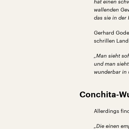
hat einen sch
wallenden Gew
das sie in der
Gerhard Goder
schrillen Lan
„Man sieht sof
und man sieht
wunderbar in 
Conchita-Wu
Allerdings fi
„Die einen emp