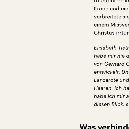
triumphiert J
Krone und ein
verbreitete s
einem Missver
Christus irrtü
Elisabeth Tie
habe mir nie 
von Gerhard G
entwickelt. Un
Lanzarote und
Haaren. Ich h
habe ich mir 
diesen Blick, 
Was verbind