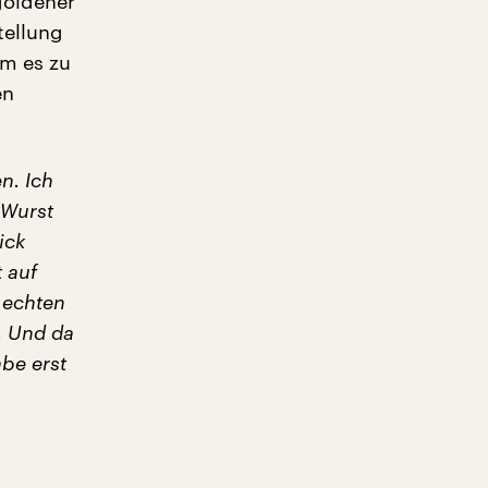
goldener
tellung
am es zu
en
n. Ich
 Wurst
ick
t auf
 echten
. Und da
be erst