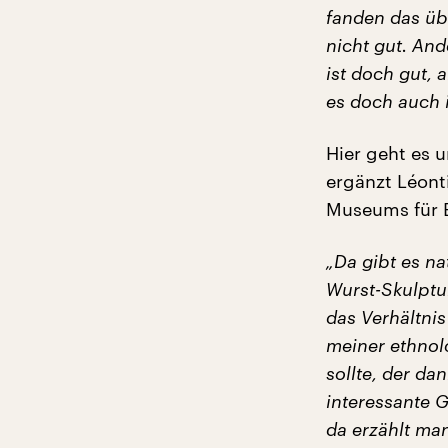
fanden das üb
nicht gut. An
ist doch gut, 
es doch auch 
Hier geht es 
ergänzt Léont
Museums für E
„Da gibt es na
Wurst-Skulptu
das Verhältni
meiner ethnolo
sollte, der da
interessante 
da erzählt ma