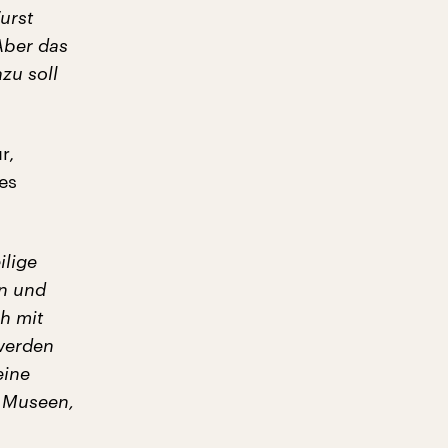
urst
Aber das
zu soll
r,
es
ilige
en und
h mit
 werden
eine
n Museen,