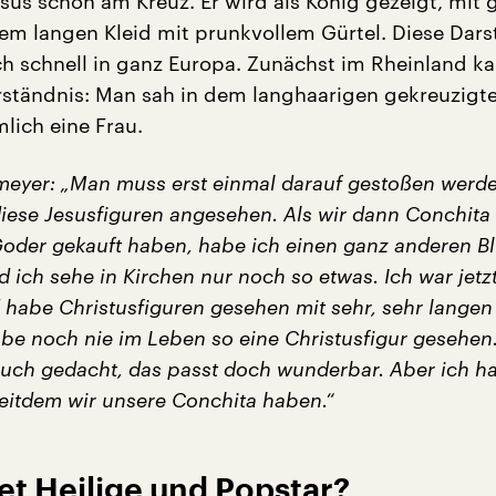
esus schon am Kreuz. Er wird als König gezeigt, mit 
em langen Kleid mit prunkvollem Gürtel. Diese Dars
ich schnell in ganz Europa. Zunächst im Rheinland k
ständnis: Man sah in dem langhaarigen gekreuzigt
mlich eine Frau.
tmeyer: „Man muss erst einmal darauf gestoßen werde
diese Jesusfiguren angesehen. Als wir dann Conchita
oder gekauft haben, habe ich einen ganz anderen Bl
d ich sehe in Kirchen nur noch so etwas. Ich war jetz
 habe Christusfiguren gesehen mit sehr, sehr langen
abe noch nie im Leben so eine Christusfigur gesehen
auch gedacht, das passt doch wunderbar. Aber ich ha
seitdem wir unsere Conchita haben.“
et Heilige und Popstar?