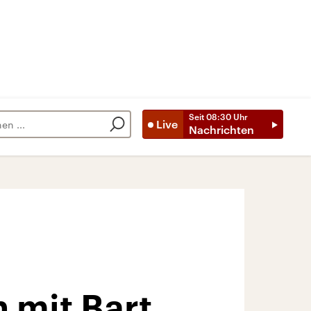
Seit
08:30
Uhr
Live
Nachrichten
 mit Bart