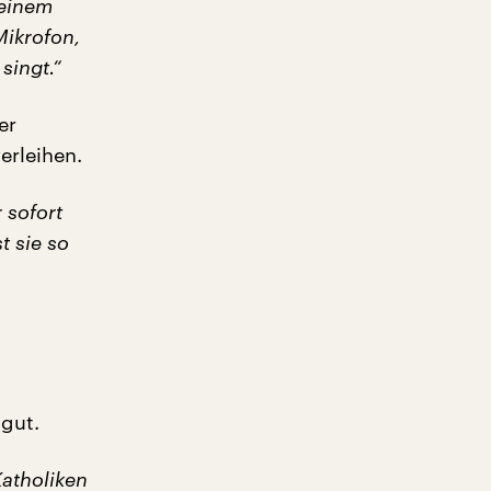
 einem
Mikrofon,
singt.“
er
erleihen.
 sofort
t sie so
gut.
Katholiken