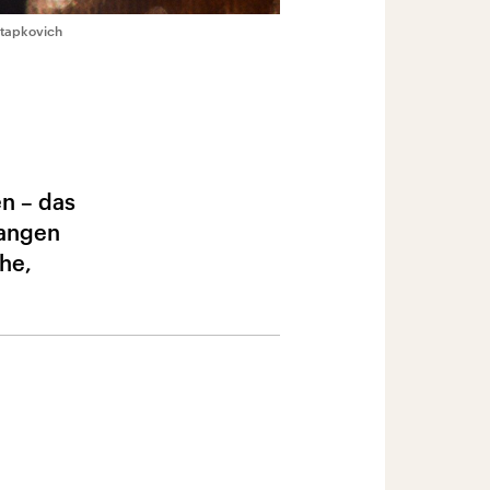
stapkovich
n – das
langen
he,