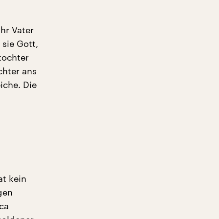
hr Vater
 sie Gott,
tochter
chter ans
iche. Die
at kein
ngen
ca