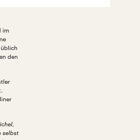
l im
rne
 üblich
gen den
tler
.
liner
ichel,
 selbst