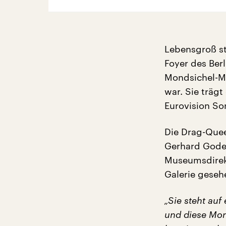
Lebensgroß st
Foyer des Ber
Mondsichel-Ma
war. Sie träg
Eurovision S
Die Drag-Que
Gerhard Goder.
Museumsdirekt
Galerie geseh
„Sie steht auf
und diese Mon