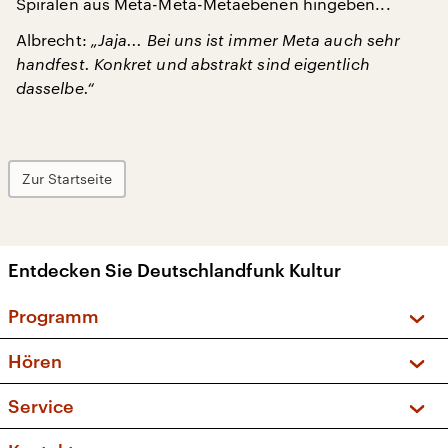
Spiralen aus Meta-Meta-Metaebenen hingeben...
Albrecht:
„Jaja... Bei uns ist immer Meta auch sehr
handfest. Konkret und abstrakt sind eigentlich
dasselbe.“
Zur Startseite
Entdecken Sie Deutschlandfunk Kultur
Programm
Vorschau und Rückschau
Hören
Sendungen und Podcasts
Livestream
Service
Musikliste
Frequenzen (UKW + DAB+)
FAQ