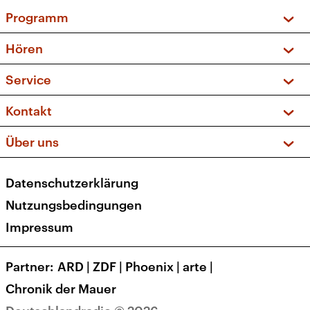
Programm
Vorschau und Rückschau
Hören
Sendungen und Podcasts
Livestream
Service
Musikliste
Frequenzen (UKW + DAB+)
FAQ
Kontakt
Kakadu – Das Kinderprogramm
Apps
Archiv
Hörerservice
Über uns
Newsletter
Social Media
Deutschlandradio
RSS
Datenschutzerklärung
Presse
Veranstaltungen
Nutzungsbedingungen
Karriere
Impressum
Transparenz
Korrekturen und Richtigstellungen
Partner
ARD
|
ZDF
|
Phoenix
|
arte
|
Barrierefreiheit
Chronik der Mauer