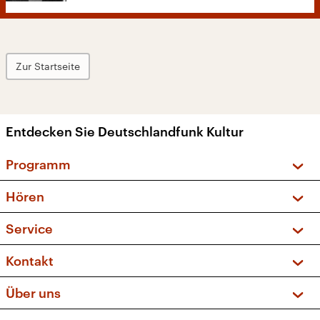
Zur Startseite
Entdecken Sie Deutschlandfunk Kultur
Programm
Vorschau und Rückschau
Hören
Sendungen und Podcasts
Livestream
Service
Musikliste
Frequenzen (UKW + DAB+)
FAQ
Kontakt
Kakadu – Das Kinderprogramm
Apps
Archiv
Hörerservice
Über uns
Newsletter
Social Media
Deutschlandradio