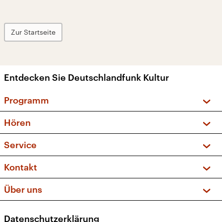
Zur Startseite
Entdecken Sie Deutschlandfunk Kultur
Programm
Vorschau und Rückschau
Hören
Sendungen und Podcasts
Livestream
Service
Musikliste
Frequenzen (UKW + DAB+)
FAQ
Kontakt
Kakadu – Das Kinderprogramm
Apps
Archiv
Hörerservice
Über uns
Newsletter
Social Media
Deutschlandradio
RSS
Datenschutzerklärung