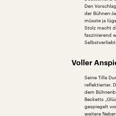
Den Vorschlag
der Bühnen-Jan
müsste ja lüge
Stolz macht d
faszinierend w
Selbstverlieb
Voller Anspi
Seine Tilla Du
reflektierter.
dem Bühnenbod
Becketts „Glüc
gespiegelt vo
weitere Neben