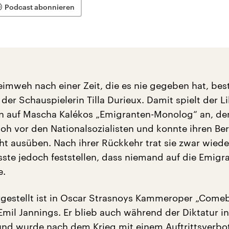
Podcast abonnieren
Heimweh nach einer Zeit, die es nie gegeben hat, be
er Schauspielerin Tilla Durieux. Damit spielt der Li
n auf Mascha Kalékos „Emigranten-Monolog“ an, de
floh vor den Nationalsozialisten und konnte ihren Ber
ht ausüben. Nach ihrer Rückkehr trat sie zwar wiede
sste jedoch feststellen, dass niemand auf die Emigr
e.
gestellt ist in Oscar Strasnoys Kammeroper „Come
Emil Jannings. Er blieb auch während der Diktatur in
nd wurde nach dem Krieg mit einem Auftrittsverbot