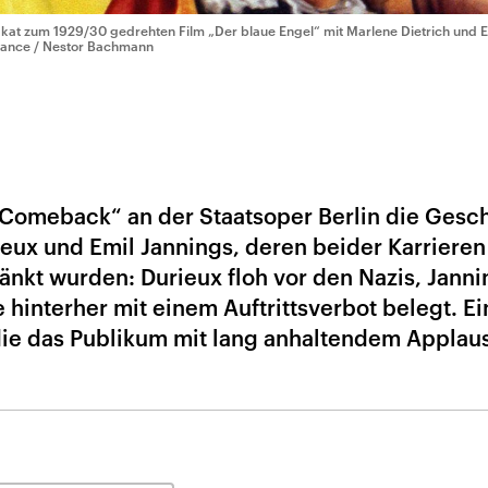
akat zum 1929/30 gedrehten Film „Der blaue Engel“ mit Marlene Dietrich und E
liance / Nestor Bachmann
 „Comeback“ an der Staatsoper Berlin die Gesc
ieux und Emil Jannings, deren beider Karriere
änkt wurden: Durieux floh vor den Nazis, Janni
e hinterher mit einem Auftrittsverbot belegt. Ei
die das Publikum mit lang anhaltendem Applau