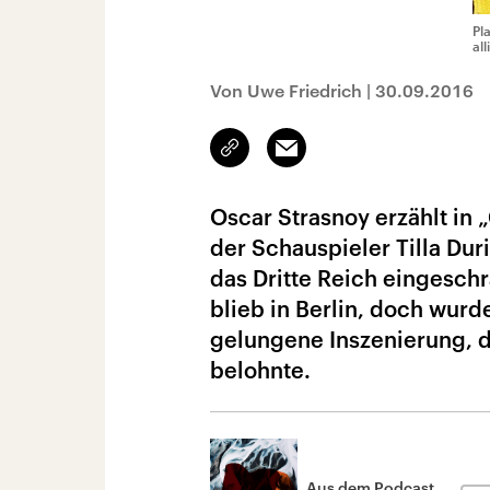
Pl
al
Von Uwe Friedrich
|
30.09.2016
Link
Email
kopieren/teilen
Oscar Strasnoy erzählt in
der Schauspieler Tilla Dur
das Dritte Reich eingeschr
blieb in Berlin, doch wurd
gelungene Inszenierung, 
belohnte.
Aus dem Podcast