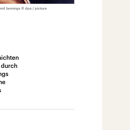
mil Jannings
© dpa / picture
hichten
n durch
ngs
ne
s