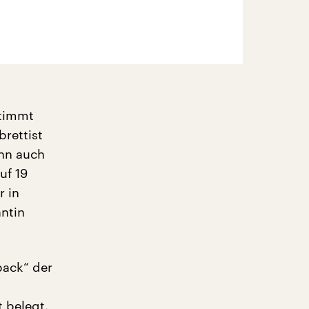
stimmt
brettist
nn auch
uf 19
r in
antin
back“ der
 belegt.