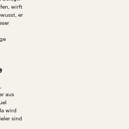
en, wirft
ewusst, er
eser
ige
e
,
er aus
uel
la wird
eler sind