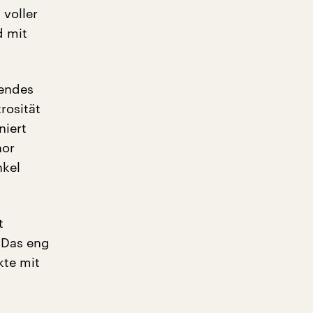
 voller
d mit
kendes
rosität
niert
nor
nkel
t
 Das eng
kte mit