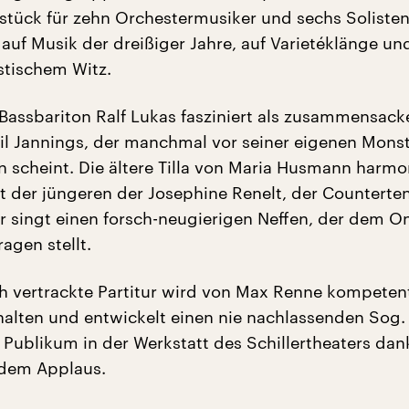
stück für zehn Orchestermusiker und sechs Solisten
auf Musik der dreißiger Jahre, auf Varietéklänge un
stischem Witz.
 Bassbariton Ralf Lukas fasziniert als zusammensac
il Jannings, der manchmal vor seiner eigenen Monst
n scheint. Die ältere Tilla von Maria Husmann harmo
 der jüngeren der Josephine Renelt, der Counterte
r singt einen forsch-neugierigen Neffen, der dem O
gen stellt.
h vertrackte Partitur wird von Max Renne kompeten
lten und entwickelt einen nie nachlassenden Sog.
 Publikum in der Werkstatt des Schillertheaters dan
ndem Applaus.