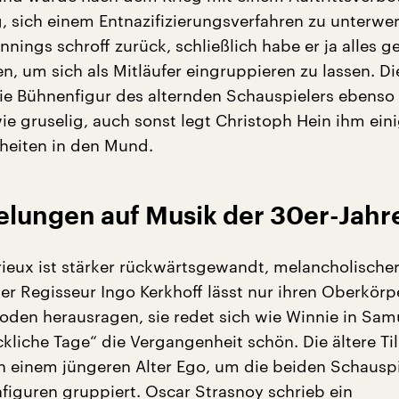
, sich einem Entnazifizierungsverfahren zu unterwerf
nings schroff zurück, schließlich habe er ja alles g
n, um sich als Mitläufer eingruppieren zu lassen. Di
ie Bühnenfigur des alternden Schauspielers ebenso
ie gruselig, auch sonst legt Christoph Hein ihm ein
theiten in den Mund.
elungen auf Musik der 30er-Jahr
rieux ist stärker rückwärtsgewandt, melancholischer
 Der Regisseur Ingo Kerkhoff lässt nur ihren Oberkörp
en herausragen, sie redet sich wie Winnie in Sam
kliche Tage“ die Vergangenheit schön. Die ältere Til
n einem jüngeren Alter Ego, um die beiden Schauspi
figuren gruppiert. Oscar Strasnoy schrieb ein