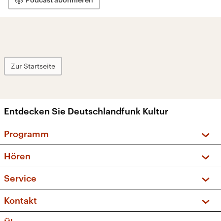
Zur Startseite
Entdecken Sie Deutschlandfunk Kultur
Programm
Vorschau und Rückschau
Hören
Sendungen und Podcasts
Livestream
Service
Musikliste
Frequenzen (UKW + DAB+)
FAQ
Kontakt
Kakadu – Das Kinderprogramm
Apps
Archiv
Hörerservice