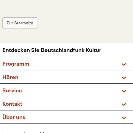
Zur Startseite
Entdecken Sie Deutschlandfunk Kultur
Programm
Vorschau und Rückschau
Hören
Sendungen und Podcasts
Livestream
Service
Musikliste
Frequenzen (UKW + DAB+)
FAQ
Kontakt
Kakadu – Das Kinderprogramm
Apps
Archiv
Hörerservice
Über uns
Newsletter
Social Media
Deutschlandradio
RSS