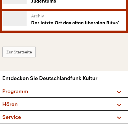
Judentums
Der letzte Ort des alten liberalen Ritus‘
Zur Startseite
Entdecken Sie Deutschlandfunk Kultur
Programm
Vorschau und Rückschau
Hören
Sendungen und Podcasts
Livestream
Service
Musikliste
Frequenzen (UKW + DAB+)
FAQ