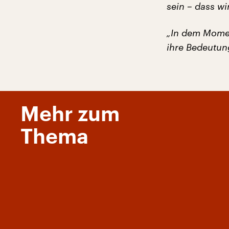
sein – dass wi
„In dem Moment
ihre Bedeutun
Mehr zum
Thema