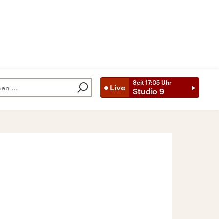
Seit
17:05
Uhr
Live
Studio 9