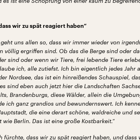
nd es ist eine Schöpfung von einer kaum zu begreifen
dass wir zu spät reagiert haben“
s geht uns allen so, dass wir immer wieder von irgen
völlig ergriffen sind. Ob das die Berge sind oder da
er sind oder wenn wir Tiere, frei lebende Tiere erleb
aube ich, alle zutiefst. Ich bin eigentlich jedes Jahr 
er Nordsee, das ist ein hinreißendes Schauspiel, da
es sind eben auch jetzt hier die Landschaften Sachs
ts, Brandenburgs, diese Wälder, allein die Umgebun
inde ich ganz grandios und bewundernswert. Ich kenne
auptstadt, die eine derart schöne, waldreiche und s
ie Berlin. Das ist eine große Kostbarkeit.“
h fürchte, dass wir zu spät reagiert haben, und dass