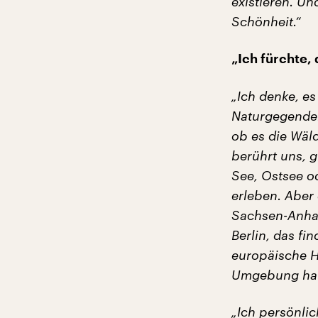
existieren. U
Schönheit.“
„Ich fürchte, 
„Ich denke, e
Naturgegenden 
ob es die Wäld
berührt uns, gl
See, Ostsee od
erleben. Aber 
Sachsen-Anhal
Berlin, das f
europäische H
Umgebung hat w
„Ich persönlic