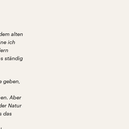
 dem alten
ine ich
dern
ns ständig
e geben,
hen. Aber
der Natur
s das