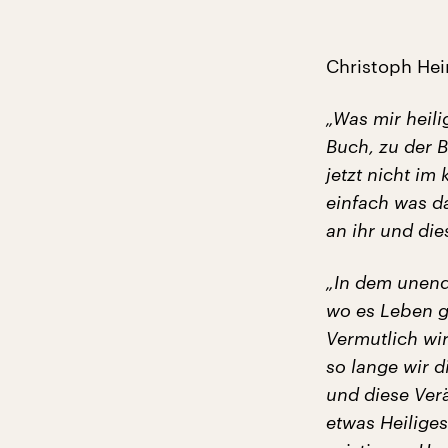
Christoph Hein 
„Was mir heili
Buch, zu der 
jetzt nicht im
einfach was da
an ihr und di
„In dem unend
wo es Leben g
Vermutlich wi
so lange wir 
und diese Ver
etwas Heiliges