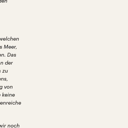
den
dwelchen
s Meer,
en. Das
an der
s zu
ens,
g von
 keine
eenreiche
 wir noch