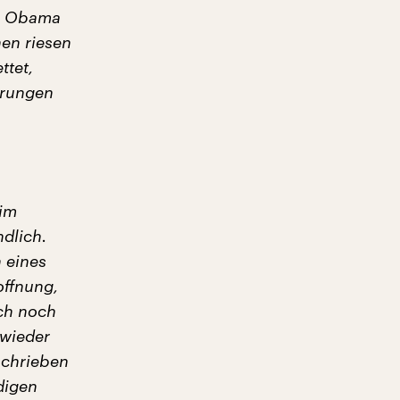
te Obama
en riesen
ttet,
derungen
 im
ndlich.
n eines
offnung,
uch noch
 wieder
eschrieben
digen