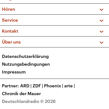
Vorschau und Rückschau
Hören
Sendungen und Podcasts
Livestream
Service
Musikliste
Frequenzen (UKW + DAB+)
FAQ
Kontakt
Kakadu – Das Kinderprogramm
Apps
Archiv
Hörerservice
Über uns
Newsletter
Social Media
Deutschlandradio
RSS
Datenschutzerklärung
Presse
Veranstaltungen
Nutzungsbedingungen
Karriere
Impressum
Transparenz
Korrekturen und Richtigstellungen
Partner
ARD
|
ZDF
|
Phoenix
|
arte
|
Barrierefreiheit
Chronik der Mauer
Deutschlandradio © 2026