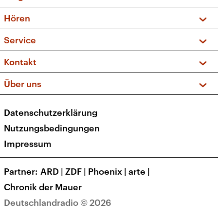
Vorschau und Rückschau
Hören
Sendungen und Podcasts
Livestream
Service
Musikliste
Frequenzen (UKW + DAB+)
FAQ
Kontakt
Kakadu – Das Kinderprogramm
Apps
Archiv
Hörerservice
Über uns
Newsletter
Social Media
Deutschlandradio
RSS
Datenschutzerklärung
Presse
Veranstaltungen
Nutzungsbedingungen
Karriere
Impressum
Transparenz
Korrekturen und Richtigstellungen
Partner
ARD
|
ZDF
|
Phoenix
|
arte
|
Barrierefreiheit
Chronik der Mauer
Deutschlandradio © 2026