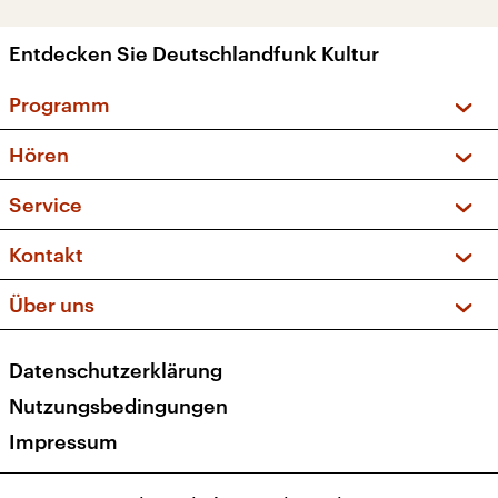
Entdecken Sie Deutschlandfunk Kultur
Programm
Vorschau und Rückschau
Hören
Sendungen und Podcasts
Livestream
Service
Musikliste
Frequenzen (UKW + DAB+)
FAQ
Kontakt
Kakadu – Das Kinderprogramm
Apps
Archiv
Hörerservice
Über uns
Newsletter
Social Media
Deutschlandradio
RSS
Datenschutzerklärung
Presse
Veranstaltungen
Nutzungsbedingungen
Karriere
Impressum
Transparenz
Korrekturen und Richtigstellungen