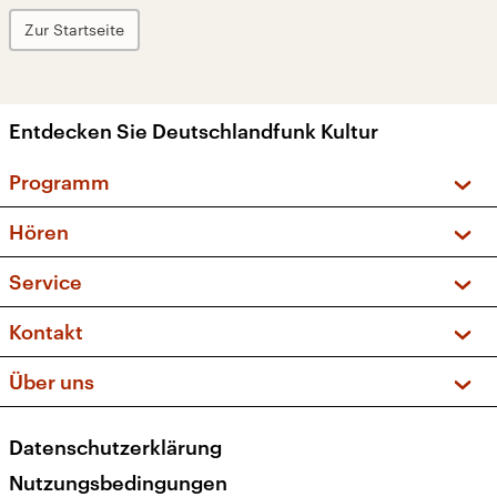
Zur Startseite
Entdecken Sie Deutschlandfunk Kultur
Programm
Vorschau und Rückschau
Hören
Sendungen und Podcasts
Livestream
Service
Musikliste
Frequenzen (UKW + DAB+)
FAQ
Kontakt
Kakadu – Das Kinderprogramm
Apps
Archiv
Hörerservice
Über uns
Newsletter
Social Media
Deutschlandradio
RSS
Datenschutzerklärung
Presse
Veranstaltungen
Nutzungsbedingungen
Karriere