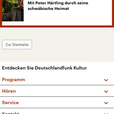
Mit Peter Härtling durch seine
schwäbische Heimat
Zur Startseite
Entdecken Sie Deutschlandfunk Kultur
Programm
Vorschau und Rückschau
Hören
Sendungen und Podcasts
Livestream
Service
Musikliste
Frequenzen (UKW + DAB+)
FAQ
Kontakt
Kakadu – Das Kinderprogramm