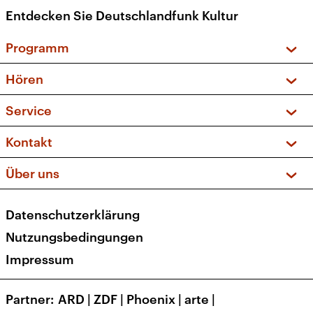
Entdecken Sie Deutschlandfunk Kultur
Programm
Vorschau und Rückschau
Hören
Sendungen und Podcasts
Livestream
Service
Musikliste
Frequenzen (UKW + DAB+)
FAQ
Kontakt
Kakadu – Das Kinderprogramm
Apps
Archiv
Hörerservice
Über uns
Newsletter
Social Media
Deutschlandradio
RSS
Datenschutzerklärung
Presse
Veranstaltungen
Nutzungsbedingungen
Karriere
Impressum
Transparenz
Korrekturen und Richtigstellungen
Partner
ARD
|
ZDF
|
Phoenix
|
arte
|
Barrierefreiheit